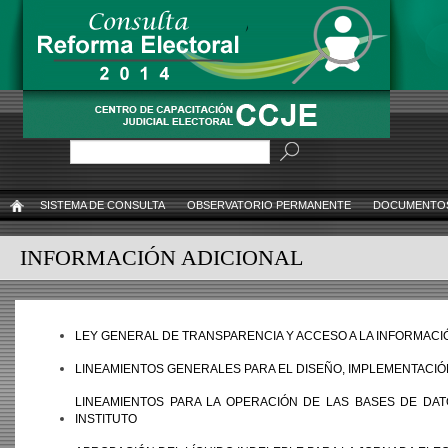
Pasar
al
contenido
principal
Buscar
SISTEMA DE CONSULTA
OBSERVATORIO PERMANENTE
DOCUMENTOS
INICIO
INFORMACIÓN ADICIONAL
LEY GENERAL DE TRANSPARENCIA Y ACCESO A LA INFORMACI
LINEAMIENTOS GENERALES PARA EL DISEÑO, IMPLEMENTACIÓ
LINEAMIENTOS PARA LA OPERACIÓN DE LAS BASES DE DAT
INSTITUTO