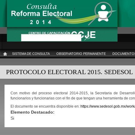
Pasar
al
contenido
principal
Buscar
SISTEMA DE CONSULTA
OBSERVATORIO PERMANENTE
DOCUMENTOS
INICIO
PROTOCOLO ELECTORAL 2015. SEDESOL
Con motivo del proceso electoral 2014-2015, la Secretaria de Desarrollo
funcionarios y funcionarias con el fin de que tengan una herramienta de con
El documento se encuentra disponible en:
https://www.sedesol.gob.mx/wo
Elemento Destacado:
Si