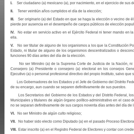
I.
Ser ciudadano (a) mexicano (a), por nacimiento, en el ejercicio de sus 
II.
Tener veintiún años cumplidos el día de la elección;
III.
Ser originario (a) del Estado en que se haga la elección o vecino de él
pierde por ausencia en el desempeño de cargos públicos de elección popul
IV.
No estar en servicio activo en el Ejército Federal ni tener mando en 
ella.
V.
No ser titular de alguno de los organismos a los que la Constitución Po
Estado, ni titular de alguno de los organismos descentralizados o descon
funciones 90 días antes del día de la elección.
No ser Ministro (a) de la Suprema Corte de Justicia de la Nación, ni Magi
Consejero (a) Presidente o consejero (a) electoral en los consejos General,
Ejecutivo (a) o personal profesional directivo del propio Instituto, salvo qu
Los Gobernadores de los Estados y el Jefe de Gobierno del Distrito Federa
de su encargo, aun cuando se separen definitivamente de sus puestos.
Los Secretarios del Gobierno de los Estados y del Distrito Federal, los 
Municipales y titulares de algún órgano político-administrativo en el caso d
no se separan definitivamente de sus cargos noventa días antes del día de l
VI.
No ser Ministro de algún culto religioso;
VII.
No haber sido electo como Diputado (a) en el pasado Proceso Electoral
VIII.
Estar inscrito (a) en el Registro Federal de Electores y contar con cre