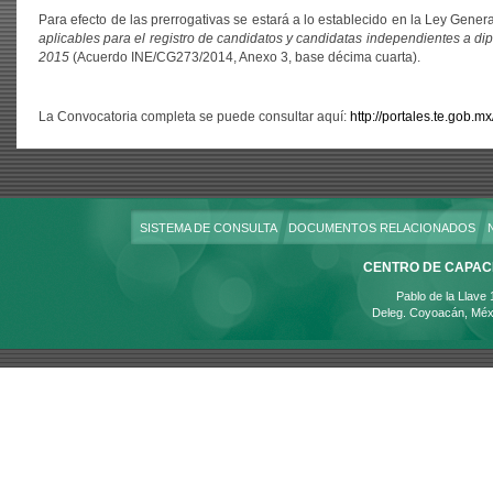
Para efecto de las prerrogativas se estará a lo establecido en la Ley Gener
aplicables para el registro de candidatos y candidatas independientes a dip
2015
(Acuerdo INE/CG273/2014, Anexo 3, base décima cuarta).
La Convocatoria completa se puede consultar aquí:
http://portales.te.gob.
SISTEMA DE CONSULTA
DOCUMENTOS RELACIONADOS
CENTRO DE CAPACI
Pablo de la Llave
Deleg. Coyoacán, Méx