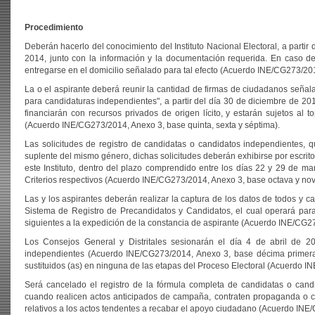
Procedimiento
Deberán hacerlo del conocimiento del Instituto Nacional Electoral, a partir
2014, junto con la información y la documentación requerida. En caso de
entregarse en el domicilio señalado para tal efecto (Acuerdo INE/CG273/201
La o el aspirante deberá reunir la cantidad de firmas de ciudadanos señ
para candidaturas independientes", a partir del día 30 de diciembre de 20
financiarán con recursos privados de origen lícito, y estarán sujetos al 
(Acuerdo INE/CG273/2014, Anexo 3, base quinta, sexta y séptima).
Las solicitudes de registro de candidatas o candidatos independientes, q
suplente del mismo género, dichas solicitudes deberán exhibirse por escrito
este Instituto, dentro del plazo comprendido entre los días 22 y 29 de 
Criterios respectivos (Acuerdo INE/CG273/2014, Anexo 3, base octava y no
Las y los aspirantes deberán realizar la captura de los datos de todos y
Sistema de Registro de Precandidatos y Candidatos, el cual operará para
siguientes a la expedición de la constancia de aspirante (Acuerdo INE/CG2
Los Consejos General y Distritales sesionarán el día 4 de abril de 20
independientes (Acuerdo INE/CG273/2014, Anexo 3, base décima primera)
sustituidos (as) en ninguna de las etapas del Proceso Electoral (Acuerdo
Será cancelado el registro de la fórmula completa de candidatas o candi
cuando realicen actos anticipados de campaña, contraten propaganda o cu
relativos a los actos tendentes a recabar el apoyo ciudadano (Acuerdo INE