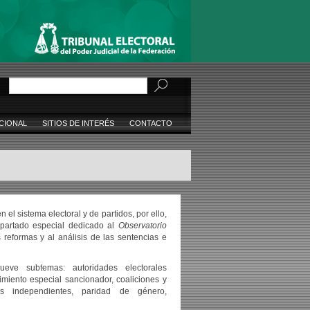
Buscar
CIONAL
SITIOS DE INTERÉS
CONTACTO
 el sistema electoral y de partidos, por ello,
apartado especial dedicado al
Observatorio
 reformas y al análisis de las sentencias e
eve subtemas: autoridades electorales
dimiento especial sancionador, coaliciones y
as independientes, paridad de género,