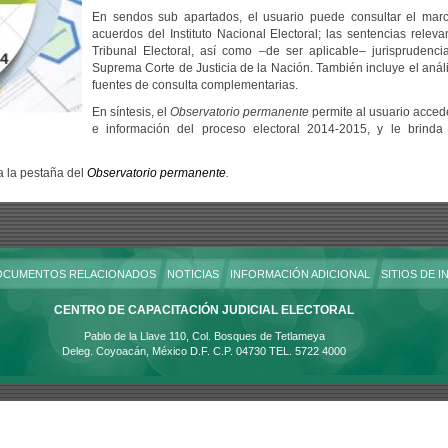
En sendos sub apartados, el usuario puede consultar el marco
acuerdos del Instituto Nacional Electoral; las sentencias releva
Tribunal Electoral, así como –de ser aplicable– jurisprudenci
Suprema Corte de Justicia de la Nación. También incluye el análi
fuentes de consulta complementarias.
En síntesis, el
Observatorio permanente
permite al usuario acced
e información del proceso electoral 2014-2015, y le brinda 
a la pestaña del
Observatorio permanente
.
OCUMENTOS RELACIONADOS
NOTICIAS
INFORMACIÓN ADICIONAL
SITIOS DE I
CENTRO DE CAPACITACIÓN JUDICIAL ELECTORAL
Pablo de la Llave 110, Col. Bosques de Tetlameya
Deleg. Coyoacán, México D.F. C.P. 04730 TEL. 5722 4000