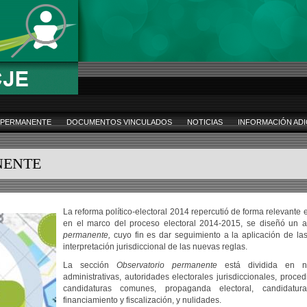
 PERMANENTE
DOCUMENTOS VINCULADOS
NOTICIAS
INFORMACIÓN ADI
NENTE
La reforma político-electoral 2014 repercutió de forma relevante en
en el marco del proceso electoral 2014-2015, se diseñó un 
permanente,
cuyo fin es dar seguimiento a la aplicación de las
interpretación jurisdiccional de las nuevas reglas.
La sección
Observatorio permanente
está dividida en nu
administrativas, autoridades electorales jurisdiccionales, proce
candidaturas comunes, propaganda electoral, candidatur
financiamiento y fiscalización, y nulidades.