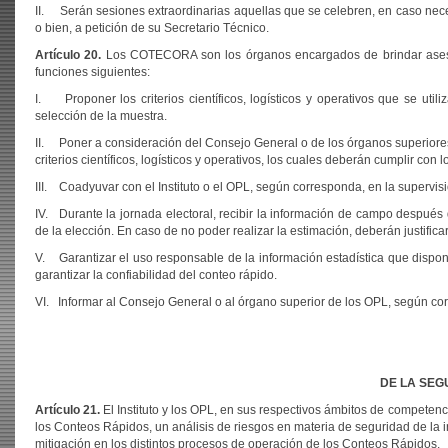
II. Serán sesiones extraordinarias aquellas que se celebren, en caso nec
o bien, a petición de su Secretario Técnico.
Artículo 20.
Los COTECORA son los órganos encargados de brindar asesorí
funciones siguientes:
I. Proponer los criterios científicos, logísticos y operativos que se uti
selección de la muestra.
II. Poner a consideración del Consejo General o de los órganos superiores
criterios científicos, logísticos y operativos, los cuales deberán cumplir con
III. Coadyuvar con el Instituto o el OPL, según corresponda, en la supervi
IV. Durante la jornada electoral, recibir la información de campo después d
de la elección. En caso de no poder realizar la estimación, deberán justificar
V. Garantizar el uso responsable de la información estadística que dispo
garantizar la confiabilidad del conteo rápido.
VI. Informar al Consejo General o al órgano superior de los OPL, según cor
DE LA SEG
Artículo 21.
El Instituto y los OPL, en sus respectivos ámbitos de compete
los Conteos Rápidos, un análisis de riesgos en materia de seguridad de la in
mitigación en los distintos procesos de operación de los Conteos Rápidos.