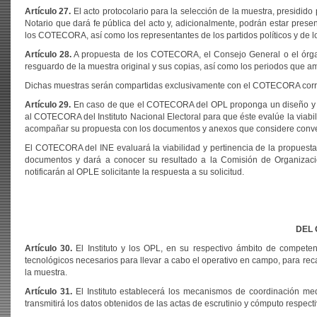
Artículo 27.
El acto protocolario para la selección de la muestra, presidido
Notario que dará fe pública del acto y, adicionalmente, podrán estar presen
los COTECORA, así como los representantes de los partidos políticos y de 
Artículo 28.
A propuesta de los COTECORA, el Consejo General o el órgan
resguardo de la muestra original y sus copias, así como los periodos que a
Dichas muestras serán compartidas exclusivamente con el COTECORA corresp
Artículo 29.
En caso de que el COTECORA del OPL proponga un diseño y selec
al COTECORA del Instituto Nacional Electoral para que éste evalúe la viab
acompañar su propuesta con los documentos y anexos que considere conveni
El COTECORA del INE evaluará la viabilidad y pertinencia de la propuesta
documentos y dará a conocer su resultado a la Comisión de Organizaci
notificarán al OPLE solicitante la respuesta a su solicitud.
DEL 
Artículo 30.
El Instituto y los OPL, en su respectivo ámbito de competen
tecnológicos necesarios para llevar a cabo el operativo en campo, para reca
la muestra.
Artículo 31.
El Instituto establecerá los mecanismos de coordinación me
transmitirá los datos obtenidos de las actas de escrutinio y cómputo respecti