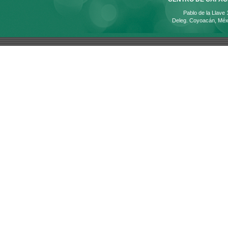
Pablo de la Llave
Deleg. Coyoacán, Méx