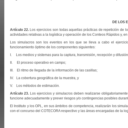
DE LOS 
Artículo 22.
Los ejercicios son todas aquellas prácticas de repetición de 
actividades relativas a la logística y operación de los Conteos Rápidos y, e
Los simulacros son los eventos en los que se lleva a cabo el ejercici
funcionamiento óptimo de los componentes siguientes:
I. Los medios y sistemas para la captura, transmisión, recepción y difusión 
II. El proceso operativo en campo;
III. El ritmo de llegada de la información de las casillas;
IV. La cobertura geográfica de la muestra, y
V. Los métodos de estimación.
Artículo 23.
Los ejercicios y simulacros deben realizarse obligatoriamente
funcione adecuadamente y prever riesgos y/o contingencias posibles durant
El Instituto y los OPL, en sus ámbitos de competencia, realizarán los simul
con el concurso del COTECORA respectivo y las áreas encargadas de la logís