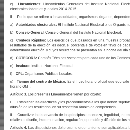
c)
Lineamientos:
Lineamientos Generales del Instituto Nacional Elec
electorales federales y locales 2014-2015.
II. Por lo que se refiere a las autoridades, organismos, órganos, dependen
a)
Autoridades electorales:
El Instituto Nacional Electoral o los Organis
b)
Consejo General
: Consejo General del Instituto Nacional Electoral.
c)
Conteos Rápidos:
Los ejercicios que, basados en una muestra probabil
resultados de la elección, es decir, el porcentaje de votos en favor de cad
determinada elección, y cuyos resultados se presentan en la noche del día d
d)
COTECORA:
Comités Técnicos Asesores para cada uno de los Conteos
e)
Instituto:
Instituto Nacional Electoral.
f)
OPL:
Organismos Públicos Locales.
g)
Tiempo del centro de México:
Es el huso horario oficial que equiva
horario GMT.
Artículo 3.
Los presentes Lineamientos tienen por objeto:
I. Establecer las directrices y los procedimientos a los que deben sujetar
difusión de los resultados, en su respectivo ámbito de competencia.
II. Garantizar la observancia de los principios de certeza, legalidad, indep
relativa al diseño, implementación, regulación, operación y difusión de los
Artículo 4.
Las disposiciones del presente ordenamiento son aplicables a la