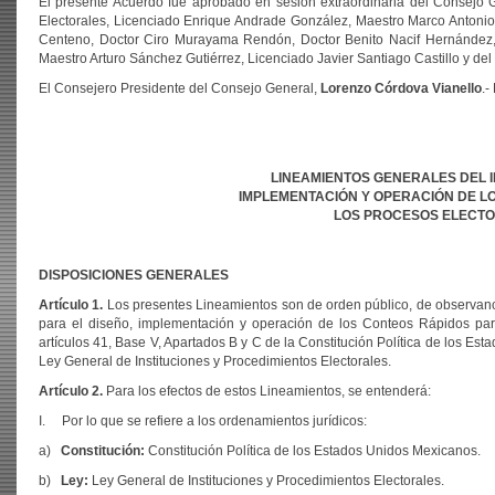
El presente Acuerdo fue aprobado en sesión extraordinaria del Consejo G
Electorales, Licenciado Enrique Andrade González, Maestro Marco Antonio
Centeno, Doctor Ciro Murayama Rendón, Doctor Benito Nacif Hernández, 
Maestro Arturo Sánchez Gutiérrez, Licenciado Javier Santiago Castillo y de
El Consejero Presidente del Consejo General,
Lorenzo Córdova Vianello
.-
LINEAMIENTOS GENERALES DEL I
IMPLEMENTACIÓN Y OPERACIÓN DE L
LOS PROCESOS ELECTO
DISPOSICIONES GENERALES
Artículo 1.
Los presentes Lineamientos son de orden público, de observancia
para el diseño, implementación y operación de los Conteos Rápidos para
artículos 41, Base V, Apartados B y C de la Constitución Política de los Est
Ley General de Instituciones y Procedimientos Electorales.
Artículo 2.
Para los efectos de estos Lineamientos, se entenderá:
I. Por lo que se refiere a los ordenamientos jurídicos:
a)
Constitución:
Constitución Política de los Estados Unidos Mexicanos.
b)
Ley:
Ley General de Instituciones y Procedimientos Electorales.