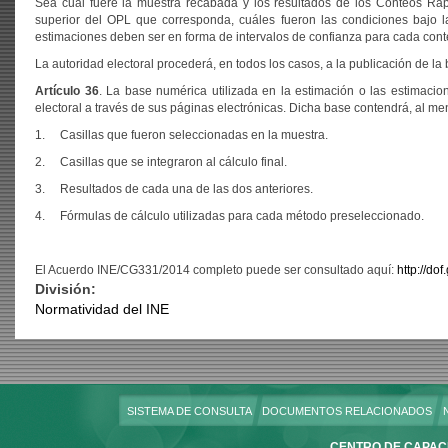
Sea cual fuere la muestra recabada y los resultados de los Conteos Rá
superior del OPL que corresponda, cuáles fueron las condiciones bajo l
estimaciones deben ser en forma de intervalos de confianza para cada cont
La autoridad electoral procederá, en todos los casos, a la publicación de la
Artículo 36
. La base numérica utilizada en la estimación o las estimaci
electoral a través de sus páginas electrónicas. Dicha base contendrá, al men
1. Casillas que fueron seleccionadas en la muestra.
2. Casillas que se integraron al cálculo final.
3. Resultados de cada una de las dos anteriores.
4. Fórmulas de cálculo utilizadas para cada método preseleccionado.
El Acuerdo INE/CG331/2014 completo puede ser consultado aquí:
http://d
División:
Normatividad del INE
SISTEMA DE CONSULTA
DOCUMENTOS RELACIONADOS
CENTRO DE CAPACI