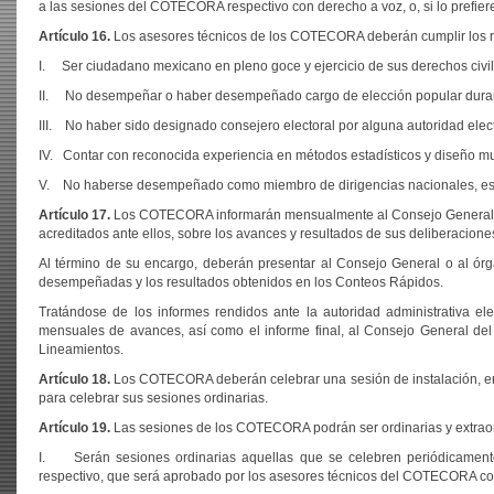
a las sesiones del COTECORA respectivo con derecho a voz, o, si lo prefie
Artículo 16.
Los asesores técnicos de los COTECORA deberán cumplir los re
I. Ser ciudadano mexicano en pleno goce y ejercicio de sus derechos civile
II. No desempeñar o haber desempeñado cargo de elección popular durante
III. No haber sido designado consejero electoral por alguna autoridad electo
IV. Contar con reconocida experiencia en métodos estadísticos y diseño mu
V. No haberse desempeñado como miembro de dirigencias nacionales, estata
Artículo 17.
Los COTECORA informarán mensualmente al Consejo General o a
acreditados ante ellos, sobre los avances y resultados de sus deliberaciones
Al término de su encargo, deberán presentar al Consejo General o al órg
desempeñadas y los resultados obtenidos en los Conteos Rápidos.
Tratándose de los informes rendidos ante la autoridad administrativa el
mensuales de avances, así como el informe final, al Consejo General del I
Lineamientos.
Artículo 18.
Los COTECORA deberán celebrar una sesión de instalación, en la
para celebrar sus sesiones ordinarias.
Artículo 19.
Las sesiones de los COTECORA podrán ser ordinarias y extraor
I. Serán sesiones ordinarias aquellas que se celebren periódicamente
respectivo, que será aprobado por los asesores técnicos del COTECORA co