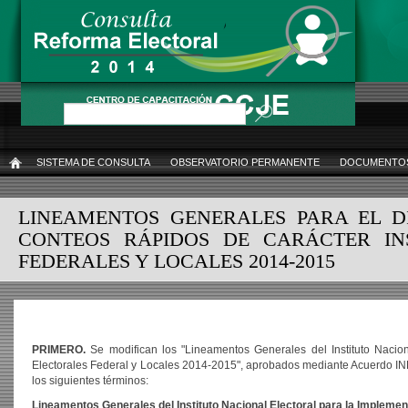
Pasar
al
contenido
principal
Buscar
SISTEMA DE CONSULTA
OBSERVATORIO PERMANENTE
DOCUMENTOS
INICIO
LINEAMENTOS GENERALES PARA EL D
CONTEOS RÁPIDOS DE CARÁCTER IN
FEDERALES Y LOCALES 2014-2015
PRIMERO.
Se modifican los "Lineamentos Generales del Instituto Naci
Electorales Federal y Locales 2014-2015", aprobados mediante Acuerdo INE/CG
los siguientes términos:
Lineamentos Generales del Instituto Nacional Electoral para la Implemen