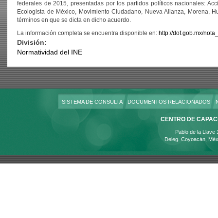
federales de 2015, presentadas por los partidos políticos nacionales: Acc
Ecologista de México, Movimiento Ciudadano, Nueva Alianza, Morena, Huma
términos en que se dicta en dicho acuerdo.
La información completa se encuentra disponible en:
http://dof.gob.mx/no
División:
Normatividad del INE
SISTEMA DE CONSULTA
DOCUMENTOS RELACIONADOS
CENTRO DE CAPACI
Pablo de la Llave
Deleg. Coyoacán, Méx