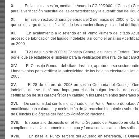
X.
En la misma sesión, mediante Acuerdo CG 29/2000 el Consejo General de
para la verificación muestral de las características y la autenticidad del líqui
XI.
En sesión extraordinaria celebrada el 2 de marzo de 2000, el Consejo 
que se encargó de la certificación de las características y la calidad del líqu
XII.
En acatamiento a lo referido en el Punto Primero del citado Acuerdo
proceso de fabricación del líquido indeleble, así como el análisis y certifi
en 2000.
XIII.
El 23 de junio de 2000 el Consejo General del Instituto Federal Elect
por el que se establece el sistema para la verificación muestral de las caracte
XIV.
El Consejo General del citado Instituto, aprobó en su sesión ordina
Lineamientos para verificar la autenticidad de las boletas electorales, las a
2003.
XV.
El 28 de febrero de 2003 en sesión Ordinaria del Consejo General
indeleble que se utilizó para impregnar el dedo pulgar derecho de los e
certificación de sus características y calidad, y los Lineamientos generales
XVI.
De conformidad con lo mencionado en el Punto Primero del citado Acue
modificada con colorante y aceleración de la reacción bioquímica sobre la p
de Ciencias Biológicas del Instituto Politécnico Nacional.
XVII.
En base a lo dispuesto en el Punto Segundo del Acuerdo en cita, la E
cumpliendo satisfactoriamente en tiempo y forma con las cantidades solicitad
XVIII.
En base al Punto Tercero del Acuerdo en referencia, la Universi