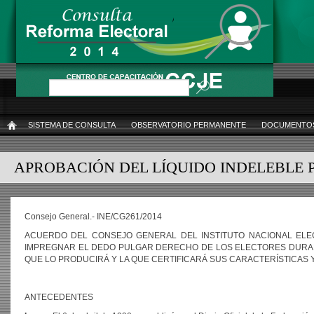
Pasar
al
contenido
principal
Buscar
SISTEMA DE CONSULTA
OBSERVATORIO PERMANENTE
DOCUMENTOS
INICIO
APROBACIÓN DEL LÍQUIDO INDELEBLE 
Consejo General.- INE/CG261/2014
ACUERDO DEL CONSEJO GENERAL DEL INSTITUTO NACIONAL ELEC
IMPREGNAR EL DEDO PULGAR DERECHO DE LOS ELECTORES DURANTE
QUE LO PRODUCIRÁ Y LA QUE CERTIFICARÁ SUS CARACTERÍSTICAS 
ANTECEDENTES