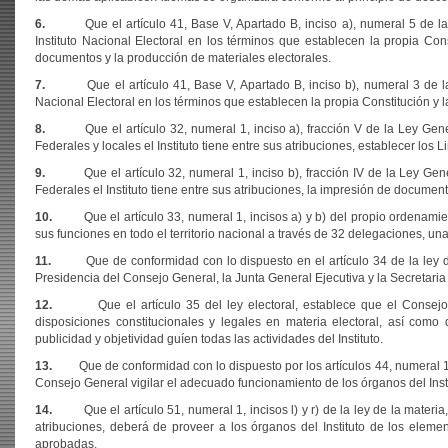
6.
Que el artículo 41, Base V, Apartado B, inciso a), numeral 5 de la 
Instituto Nacional Electoral en los términos que establecen la propia Con
documentos y la producción de materiales electorales.
7.
Que el artículo 41, Base V, Apartado B, inciso b), numeral 3 de la 
Nacional Electoral en los términos que establecen la propia Constitución y 
8.
Que el artículo 32, numeral 1, inciso a), fracción V de la Ley Genera
Federales y locales el Instituto tiene entre sus atribuciones, establecer lo
9.
Que el artículo 32, numeral 1, inciso b), fracción IV de la Ley Genera
Federales el Instituto tiene entre sus atribuciones, la impresión de documen
10.
Que el artículo 33, numeral 1, incisos a) y b) del propio ordenamiento e
sus funciones en todo el territorio nacional a través de 32 delegaciones, un
11.
Que de conformidad con lo dispuesto en el artículo 34 de la ley de la
Presidencia del Consejo General, la Junta General Ejecutiva y la Secretaria 
12.
Que el artículo 35 del ley electoral, establece que el Consejo Ge
disposiciones constitucionales y legales en materia electoral, así como
publicidad y objetividad guíen todas las actividades del Instituto.
13.
Que de conformidad con lo dispuesto por los artículos 44, numeral 1, inc
Consejo General vigilar el adecuado funcionamiento de los órganos del Insti
14.
Que el artículo 51, numeral 1, incisos l) y r) de la ley de la materia, 
atribuciones, deberá de proveer a los órganos del Instituto de los eleme
aprobadas.