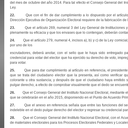
del mes de octubre del año 2014. Para tal efecto el Consejo General del Ins
Ley.
22.
Que con el fin de dar cumplimiento a lo dispuesto por el artículo 26
Dirección Ejecutiva de Organización Electoral requiere de la fabricación de 
23.
Que el artículo 269, numeral 3 del Ley General de Instituciones y Pr
plenamente su eficacia y que los envases que lo contengan, deberán contar
24.
Que el artículo 279, numeral 4, incisos a), b) y c) de la Ley comicial, 
por uno de los
escrutadores, deberá anotar, con el sello que le haya sido entregado par
credencial para votar del elector que ha ejercido su derecho de voto,
impreg
para votar.
25.
Que para dar cumplimiento al artículo en referencia, el presidente de 
que se trata del ciudadano elector que la presenta, así como verificar q
colorante u otra sustancia; y después de que el ciudadano haya emitido su
pulgar derecho, a efecto de comprobar visualmente que el dedo se encuentr
26.
Que el Consejo General del Instituto Nacional Electoral, mediante el
que se celebrarán en el año 2015, disponiendo en el Punto de Acuerdo Prim
27.
Que el anexo en referencia señala que entre las funciones del secreta
indeleble en el dedo pulgar derecho del elector y regresar su credencial par
28.
Que el Consejo General del Instituto Nacional Electoral, con el Acu
de materiales electorales para los Procesos Electorales Federales y Locales