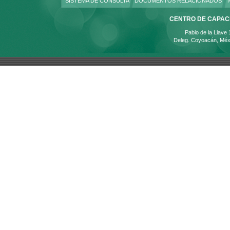
SISTEMA DE CONSULTA
DOCUMENTOS RELACIONADOS
CENTRO DE CAPACI
Pablo de la Llave
Deleg. Coyoacán, Méx