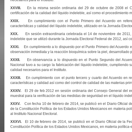
necesarios para el Instituto.
XXVIII.
En la misma sesión ordinaria del 29 de octubre de 2008 el Con
certificación de la calidad del líquido indeleble, así como el procedimiento m
XXIX.
En cumplimiento con el Punto Primero del Acuerdo en referencia
características y calidad del líquido indeleble, utilizado en la Jornada Electo
XXX.
En sesión extraordinaria celebrada el 14 de noviembre de 2011, me
indeleble que se utilizó durante la Jornada Electoral Federal de 2012, así com
XXXI.
En cumplimiento a lo dispuesto por el Punto Primero del Acuerdo en r
observación inmediata y la reacción bioquímica sobre la piel, desarrollado p
XXXII.
En observancia a lo dispuesto en el Punto Segundo del Acuerdo pr
Nacional tuvo a su cargo la fabricación del líquido indeleble, cumpliendo s
calidad necesarios para el Instituto.
XXXIII.
En cumplimiento con el punto tercero y cuarto del Acuerdo en refer
características y calidad así como del control de calidad de las materias pri
XXXIV.
El 29 de feb 2012 en sesión ordinaria del Consejo General del en
muestral para la verificación de las medidas de seguridad en el líquido indel
XXXV.
Con fecha 10 de febrero de 2014, se publicó en el Diario Oficial de
de la Constitución Política de los Estados Unidos Mexicanos en materia políti
al Instituto Nacional Electoral.
XXXVI.
El 10 de febrero de 2014, se publicó en el Diario Oficial de la Fe
Constitución Política de los Estados Unidos Mexicanos, en materia política-e