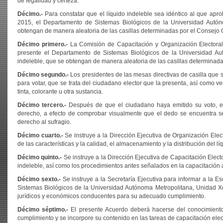
de legalidad y certeza.
Décimo.-
Para constatar que el líquido indeleble sea idéntico al que apro
2015, el Departamento de Sistemas Biológicos de la Universidad Autóno
obtengan de manera aleatoria de las casillas determinadas por el Consejo 
Décimo primero.-
La Comisión de Capacitación y Organización Electora
presente el Departamento de Sistemas Biológicos de la Universidad Aut
indeleble, que se obtengan de manera aleatoria de las casillas determinad
Décimo segundo.-
Los presidentes de las mesas directivas de casilla que s
para votar, que se trata del ciudadano elector que la presenta, así como v
tinta, colorante u otra sustancia.
Décimo tercero.-
Después de que el ciudadano haya emitido su voto, el 
derecho, a efecto de comprobar visualmente que el dedo se encuentra sec
derecho al sufragio.
Décimo cuarto.-
Se instruye a la Dirección Ejecutiva de Organización Elect
de las características y la calidad, el almacenamiento y la distribución del lí
Décimo quinto.-
Se instruye a la Dirección Ejecutiva de Capacitación Elector
indeleble, así como los procedimientos antes señalados en la capacitación a 
Décimo sexto.-
Se instruye a la Secretaría Ejecutiva para informar a la E
Sistemas Biológicos de la Universidad Autónoma Metropolitana, Unidad Xo
jurídicos y económicos conducentes para su adecuado cumplimiento.
Décimo séptimo
.-
El presente Acuerdo deberá hacerse del conocimiento
cumplimiento y se incorpore su contenido en las tareas de capacitación elec