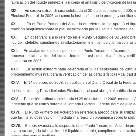
fabricación del líquido indeleble, así como el análisis y certificación de las
XIX.
En sesión extraordinaria celebrada el 30 de septiembre de 2005, med
Electoral Federal de 2006, así como la institución que lo produjo y certificó s
XX.
En el Punto Primero del Acuerdo en referencia, se aprobó el líquido
reacción bioquímica sobre la piel, desarrollado por la Escuela Nacional de C
XXI.
En observancia a lo referido en el Punto Segundo del Acuerdo previam
líquido indeleble, cumpliendo satisfactoriamente en tiempo y forma con las c
XXII.
En acatamiento a
lo dispuesto en el Punto Tercero del Acuerdo en m
proceso de fabricación del líquido indeleble, así como el análisis y cert
instalaron en 2006.
XXIII.
En sesión extraordinaria celebrada el 30 de septiembre de 2005 el 
procedimiento muestral para la verificación de las características y calidad d
XXIV.
El 14 de enero de 2008, se publicó en el Diario Oficial de la Federa
de Instituciones y Procedimientos Electorales, el cual abrogó al publicado e
XXV.
En sesión ordinaria celebrada el 29 de octubre de 2008, mediante Acu
indeleble que se utilizó durante la Jornada Electoral Federal del 5 de julio d
XXVI.
El Punto Primero del Acuerdo en referencia aprobó para su utilización
que facilite su observación inmediata y la reacción bioquímica sobre la piel,
XXVII.
En observancia a lo dispuesto en el Punto Tercero del Acuerdo previa
tuvo a su cargo la fabricación del líquido indeleble, cumpliendo satisfact