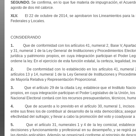
SEGUNDO.
Se confirma, en lo que fue materia de impugnación, el Acuerdo 
agosto de dos mil catorce.
XLV.
El 22 de octubre de 2014, se aprobaron los Lineamientos para la im
Federales y Locales.
CONSIDERANDO
1.
Que de conformidad con los artículos 41, numeral 2, Base V, Apartado A
y 31, numeral 1 de la Ley General de Instituciones y Procedimientos Electo
jurídica y patrimonio propios, en cuya integración participan el Poder Leg
ordene la ley. En el ejercicio de esta función estatal, la certeza, legalidad,
2.
De conformidad con lo establecido en los artículos 41, numeral 2; 5
artículos 13 y 14, numeral 1 de la Ley General de Instituciones y Procedimi
de Mayoría Relativa y Representación Proporcional.
3.
Que el artículo 29 de la citada Ley, establece que el Instituto Nacion
propios, en cuya integración participan el Poder Legislativo de la Unión, los
Nacional Electoral contará con los recursos presupuestarios, técnicos, human
4.
Que de acuerdo a lo previsto en el artículo 30, numeral 1, incisos a), d)
entre sus fines los de contribuir al desarrollo de la vida democrática; asegur
efectividad del sufragio; y llevar a cabo la promoción del voto y coadyuvar a 
5.
Que el artículo 31, numerales 1 y 4 de la ley comicial, establece que 
decisiones y funcionamiento y profesional en su desempeño, y se regirá para
las demás aplicables. Además se organizará conforme al principio de desco