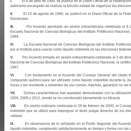
I.
El 6 de abril de 1990, se publicó en el Diario Oficial de la Federación el
autónomo encargado de realizar la función estatal de organizar las eleccion
II.
El 15 de agosto de 1990, se publicó en el Diario Oficial de la Federa
Electorales.
III.
Por Acuerdo aprobado en sesión extraordinaria celebrada el 8 de nov
Escuela Nacional de Ciencias Biológicas del Instituto Politécnico Nacional, p
1994.
IV.
La Escuela Nacional de Ciencias Biológicas del Instituto Politécnico
por el Instituto para usarse como líquido indeleble en las elecciones federa
V.
Por Acuerdo tomado en sesión extraordinaria celebrada el 3 de diciembr
Nacional de Ciencias Biológicas del Instituto Politécnico Nacional, la certifi
1997.
VI.
Con fundamento en el Acuerdo del Consejo General del citado Institu
compuesto químico para ser utilizado como líquido indeleble durante la Jo
horas y ser resistente a solventes de uso común. Además, garantizó no ser tó
VII.
Dichas características han quedado demostradas con la utilización de
2006, 2009 y 2012, donde se ha corroborado plenamente su eficacia.
VIII.
En sesión ordinaria celebrada el 29 de febrero de 2000, el Consejo G
indeleble que se utilizó para impregnar el dedo pulgar derecho de los elect
calidad.
IX.
En observancia de lo señalado en el Punto Segundo del Acuerdo de re
líquido indeleble, cumpliendo satisfactoriamente en tiempo y forma con las c