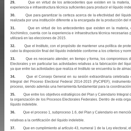
29.
Que en virtud de los antecedentes que existen en la materia, la E
experiencia e infraestructura técnica suficientes para producir el líquido ind
30.
Que para garantizar la certeza acerca de la efectividad del líquido ind
realizada por una institución diferente a la encargada de la producción del
31.
Que en virtud de los antecedentes que existen en la materia, el 
Xochimilco, cuenta con la experiencia e infraestructura técnica necesarias par
utilizará en las elecciones de 2015.
32.
Que el Instituto, con el propósito de mantener una política de protec
cabo la disposición final del líquido indeleble conforme a los criterios y n
33.
Que es necesario atender, en tiempo y forma, los compromisos deriv
Electorales y en particular las actividades relativas a la fabricación del lí
ya que entre las actividades que realiza el Instituto se encuentra la de alma
34.
Que el Consejo General en su sesión extraordinaria celebrada el 
Integral del Proceso Electoral Federal 2014-2015 (PyCIPEF); instrumento
proceso, siendo además una herramienta fundamental para la coordinación d
35.
Que entre los objetivos estratégicos del Plan y Calendario Integral del
la organización de los Procesos Electorales Federales. Dentro de esta organi
líquido indeleble.
36.
Que el proceso 1, subproceso 1.6, del Plan y Calendario en mención, 
relativas a la certificación del líquido indeleble.
37.
Que en cumplimiento al artículo 43, numeral 1 de la Ley electoral, el 