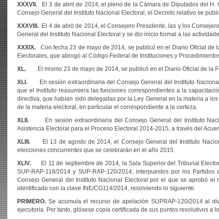
XXXVII.
El 3 de abril de 2014, el pleno de la Cámara de Diputados del H. 
Consejo General del Instituto Nacional Electoral, el Decreto relativo se publi
XXXVIII.
El 4 de abril de 2014, el Consejero Presidente, las y los Consejero
General del Instituto Nacional Electoral y se dio inicio formal a las actividade
XXXIX.
Con fecha 23 de mayo de 2014, se publicó en el Diario Oficial de la
Electorales, que abrogó al Código Federal de Instituciones y Procedimientos
XL.
El mismo 23 de mayo de 2014, se publicó en el Diario Oficial de la Fed
XLI.
En sesión extraordinaria del Consejo General del Instituto Nacional
que el Instituto reasumiera las funciones correspondientes a la capacitació
directiva, que habían sido delegadas por la Ley General en la materia a los
de la materia electoral, en particular el correspondiente a la certeza.
XLII.
En sesión extraordinaria del Consejo General del Instituto Naciona
Asistencia Electoral para el Proceso Electoral 2014-2015, a través del Ac
XLIII.
El 13 de agosto de 2014, el Consejo General del Instituto Nacion
elecciones concurrentes que se celebrarán en el año 2015.
XLIV.
El 11 de septiembre de 2014, la Sala Superior del Tribunal Electora
SUP-RAP-118/2014 y SUP-RAP-120/2014, interpuestos por los Partidos d
Consejo General del Instituto Nacional Electoral por el que se aprobó el
identificado con la clave INE/CG114/2014, resolviendo lo siguiente:
PRIMERO.
Se acumula el recurso de apelación SUPRAP-120/2014 al div
ejecutoria. Por tanto, glósese copia certificada de sus puntos resolutivos a