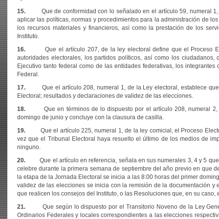
15.
Que de conformidad con lo señalado en el artículo 59, numeral 1, incis
aplicar las políticas, normas y procedimientos para la administración de los r
los recursos materiales y financieros, así como la prestación de los serv
Instituto.
16.
Que el artículo 207, de la ley electoral define que el Proceso Elect
autoridades electorales, los partidos políticos, así como los ciudadanos,
Ejecutivo tanto federal como de las entidades federativas, los integrantes
Federal.
17.
Que el artículo 208, numeral 1, de la Ley electoral, establece que e
Electoral; resultados y declaraciones de validez de las elecciones.
18.
Que en términos de lo dispuesto por el artículo 208, numeral 2, del 
domingo de junio y concluye con la clausura de casilla.
19.
Que el artículo 225, numeral 1, de la ley comicial, el Proceso Elector
vez que el Tribunal Electoral haya resuelto el último de los medios de 
ninguno.
20.
Que el artículo en referencia, señala en sus numerales 3, 4 y 5 que l
celebre durante la primera semana de septiembre del año previo en que deba
la etapa de la Jornada Electoral se inicia a las 8:00 horas del primer domin
validez de las elecciones se inicia con la remisión de la documentación y 
que realicen los consejos del Instituto, o las Resoluciones que, en su caso, e
21.
Que según lo dispuesto por el Transitorio Noveno de la Ley General 
Ordinarios Federales y locales correspondientes a las elecciones respecti