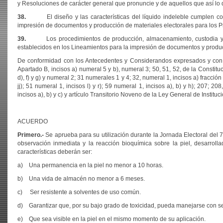
y Resoluciones de carácter general que pronuncie y de aquellos que así lo 
38.
El diseño y las características del líquido indeleble cumplen con l
impresión de documentos y producción de materiales electorales para los P
39.
Los procedimientos de producción, almacenamiento, custodia y supe
establecidos en los Lineamientos para la impresión de documentos y produc
De conformidad con los Antecedentes y Considerandos expresados y con f
Apartado B, incisos a) numeral 5 y b), numeral 3; 50, 51, 52, de la Constitu
d), f) y g) y numeral 2; 31 numerales 1 y 4; 32, numeral 1, incisos a) fracción 
jj); 51 numeral 1, incisos l) y r); 59 numeral 1, incisos a), b) y h); 207; 2
incisos a), b) y c) y artículo Transitorio Noveno de la Ley General de Instit
ACUERDO
Primero.-
Se aprueba para su utilización durante la Jornada Electoral del 7 
observación inmediata y la reacción bioquímica sobre la piel, desarrolla
características deberán ser:
a) Una permanencia en la piel no menor a 10 horas.
b) Una vida de almacén no menor a 6 meses.
c) Ser resistente a solventes de uso común.
d) Garantizar que, por su bajo grado de toxicidad, pueda manejarse con segu
e) Que sea visible en la piel en el mismo momento de su aplicación.