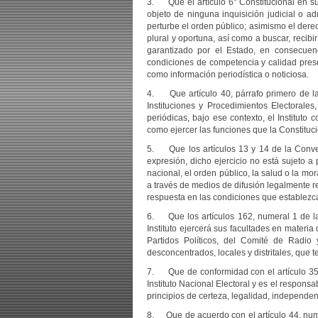
3. Que el artículo 6° Constitucional en sus
objeto de ninguna inquisición judicial o ad
perturbe el orden público; asimismo el derec
plural y oportuna, así como a buscar, recibi
garantizado por el Estado, en consecuenc
condiciones de competencia y calidad prese
como información periodística o noticiosa.
4. Que artículo 40, párrafo primero de la 
Instituciones y Procedimientos Electorales
periódicas, bajo ese contexto, el Instituto 
como ejercer las funciones que la Constituci
5. Que los artículos 13 y 14 de la Conve
expresión, dicho ejercicio no está sujeto 
nacional, el orden público, la salud o la m
a través de medios de difusión legalmente re
respuesta en las condiciones que establezca 
6. Que los artículos 162, numeral 1 de la
Instituto ejercerá sus facultades en materia
Partidos Políticos, del Comité de Radio
desconcentrados, locales y distritales, que t
7. Que de conformidad con el artículo 35 d
Instituto Nacional Electoral y es el responsa
principios de certeza, legalidad, independenc
8. Que de acuerdo con el artículo 44, numera