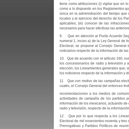
tiene como atribuciones (i) vigilar que en lo
como a lo dispuesto en los Reglamentos que 
única en la administración del tiempo que c
locales y al ejercicio del derecho de los P
aplicables; (iii) conocer de las infraccio
necesarios para hacer efectivas las anterior
9. Que en atención al Punto Acuerdo Segund
numeral 1, inciso a) de la Ley General de In
Electoral, se propone al Consejo General 
noticiarios respecto de la información de l
10. Que de acuerdo con el artículo 160, num
los concesionarios de radio y televisión y 
elección, los Lineamientos generales que, si
los noticieros respecto de la información y 
11. Que con motivo de las campañas elector
cuatro, el Consejo General del entonces Inst
recomendaciones a los medios de comunicac
actividades de campaña de los partidos pol
información de los mexicanos, actuando de ma
radio y televisión, respecto de la informaci
12. Que por lo que respecta a los Lineami
Electoral de mil novecientos noventa y tres 
Prerrogativas y Partidos Políticos de reuni