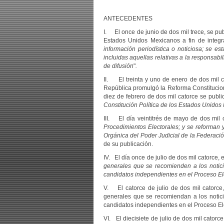
ANTECEDENTES
I. El once de junio de dos mil trece, se publ
Estados Unidos Mexicanos a fin de integrar
información periodística o noticiosa; se es
incluidas aquellas relativas a la responsabi
de difusión
"
.
II. El treinta y uno de enero de dos mil c
República promulgó la Reforma Constitucional
diez de febrero de dos mil catorce se public
Constitución Política de los Estados Unidos 
III. El día veintitrés de mayo de dos mil c
Procedimientos Electorales; y se
reforman 
Orgánica del Poder Judicial de la Federació
de su publicación.
IV. El día once de julio de dos mil catorce,
generales que se
recomienden a los notic
candidatos independientes en el Proceso El
V. El catorce de julio de dos mil catorce
generales que se recomiendan a los notici
candidatos independientes en el Proceso El
VI. El diecisiete de julio de dos mil c