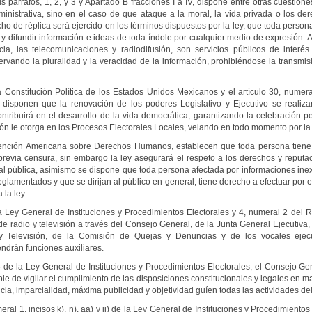
 párrafos, 1, 2, y 3 y Apartado B fracciones I a IV, dispone entre otras cuestion
ministrativa, sino en el caso de que ataque a la moral, la vida privada o los de
ho de réplica será ejercido en los términos dispuestos por la ley, que toda person
r y difundir información e ideas de toda índole por cualquier medio de expresión. 
ia, las telecomunicaciones y radiodifusión, son servicios públicos de inter
rvando la pluralidad y la veracidad de la información, prohibiéndose la transm
Constitución Política de los Estados Unidos Mexicanos y el artículo 30, numeral 
, disponen que la renovación de los poderes Legislativo y Ejecutivo se realiza
contribuirá en el desarrollo de la vida democrática, garantizando la celebración p
ón le otorga en los Procesos Electorales Locales, velando en todo momento por la a
nción Americana sobre Derechos Humanos, establecen que toda persona tiene 
a previa censura, sin embargo la ley asegurará el respeto a los derechos y reput
oral pública, asimismo se dispone que toda persona afectada por informaciones inex
glamentados y que se dirijan al público en general, tiene derecho a efectuar por e
la ley.
 Ley General de Instituciones y Procedimientos Electorales y 4, numeral 2 del R
 de radio y televisión a través del Consejo General, de la Junta General Ejecutiva,
 y Televisión, de la Comisión de Quejas y Denuncias y de los vocales ejecu
endrán funciones auxiliares.
e la Ley General de Instituciones y Procedimientos Electorales, el Consejo Gen
ble de vigilar el cumplimiento de las disposiciones constitucionales y legales en m
ia, imparcialidad, máxima publicidad y objetividad guíen todas las actividades del 
l 1, incisos k), n), aa) y jj) de la Ley General de Instituciones y Procedimientos 