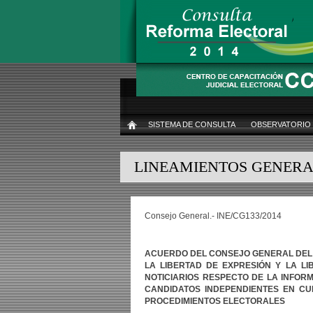
Pasar
al
contenido
principal
SISTEMA DE CONSULTA
OBSERVATORIO
INICIO
LINEAMIENTOS GENERA
Consejo General.- INE/CG133/2014
ACUERDO
DEL
CONSEJO
GENERAL
DEL
LA
LIBERTAD
DE
EXPRESIÓN
Y
LA
LI
NOTICIARIOS
RESPECTO
DE
LA
INFOR
CANDIDATOS
INDEPENDIENTES
EN
CU
PROCEDIMIENTOS
ELECTORALES