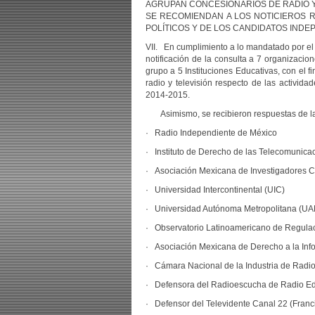
AGRUPAN CONCESIONARIOS DE RADIO Y
SE RECOMIENDAN A LOS NOTICIEROS R
POLÍTICOS Y DE LOS CANDIDATOS INDEPE
VII. En cumplimiento a lo mandatado por el 
notificación de la consulta a 7 organizacio
grupo a 5 Instituciones Educativas, con el 
radio y televisión respecto de las activid
2014-2015.
Asimismo, se recibieron respuestas de las
· Radio Independiente de México
· Instituto de Derecho de las Telecomunica
· Asociación Mexicana de Investigadores 
· Universidad Intercontinental (UIC)
· Universidad Autónoma Metropolitana (UA
· Observatorio Latinoamericano de Regul
· Asociación Mexicana de Derecho a la Inf
· Cámara Nacional de la Industria de Radio
· Defensora del Radioescucha de Radio Edu
· Defensor del Televidente Canal 22 (Franci