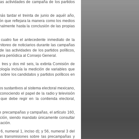
 las actividades de campaña de los partidos
ás tardar el treinta de junio de aquél año,
sión que reflejara la manera como los medios
cenalmente hasta la conclusión de las propias
 cuatro fue el antecedente inmediato de la
nitoreo de noticiarios durante las campañas
e las actividades de los partidos políticos,
era periódica al Consejo General.
tres y dos mil seis, la extinta Comisión de
ología incluía la medición de variables que
sobre los candidatos y partidos políticos en
os sustantivos al sistema electoral mexicano,
econociendo el papel de la radio y televisión
que debe regir en la contienda electoral,
de precampañas y campañas, el artículo 160,
cción, siendo mandato únicamente consultar
cación.
6, numeral 1, inciso d); y 56, numeral 3 del
las transmisiones sobre las precampañas y