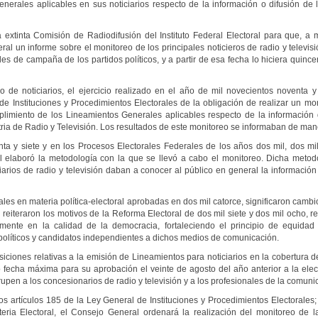
generales aplicables en sus noticiarios respecto de la información o difusión de
xtinta Comisión de Radiodifusión del Instituto Federal Electoral para que, a m
l un informe sobre el monitoreo de los principales noticieros de radio y televi
des de campaña de los partidos políticos, y a partir de esa fecha lo hiciera quin
de noticiarios, el ejercicio realizado en el año de mil novecientos noventa y
e Instituciones y Procedimientos Electorales de la obligación de realizar un mo
plimiento de los Lineamientos Generales aplicables respecto de la información d
ria de Radio y Televisión. Los resultados de este monitoreo se informaban de man
a y siete y en los Procesos Electorales Federales de los años dos mil, dos mil 
ral elaboró la metodología con la que se llevó a cabo el monitoreo. Dicha metod
iarios de radio y televisión daban a conocer al público en general la información 
les en materia política-electoral aprobadas en dos mil catorce, significaron cambi
 reiteraron los motivos de la Reforma Electoral de dos mil siete y dos mil ocho, r
amente en la calidad de la democracia, fortaleciendo el principio de equidad 
 políticos y candidatos independientes a dichos medios de comunicación.
iciones relativas a la emisión de Lineamientos para noticiarios en la cobertura 
 fecha máxima para su aprobación el veinte de agosto del año anterior a la ele
pen a los concesionarios de radio y televisión y a los profesionales de la comuni
 artículos 185 de la Ley General de Instituciones y Procedimientos Electorales; 
ria Electoral, el Consejo General ordenará la realización del monitoreo de 