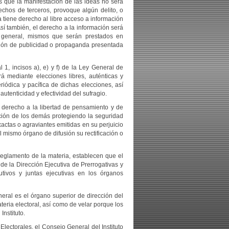
es que la manifestación de las ideas no será
rechos de terceros, provoque algún delito, o
a tiene derecho al libre acceso a información
Así también, el derecho a la información será
és general, mismos que serán prestados en
isión de publicidad o propaganda presentada
1, incisos a), e) y f) de la Ley General de
rá mediante elecciones libres, auténticas y
eriódica y pacífica de dichas elecciones, así
utenticidad y efectividad del sufragio.
derecho a la libertad de pensamiento y de
ación de los demás protegiendo la seguridad
actas o agraviantes emitidas en su perjuicio
l mismo órgano de difusión su rectificación o
eglamento de la materia, establecen que el
 de la Dirección Ejecutiva de Prerrogativas y
tivos y juntas ejecutivas en los órganos
eral es el órgano superior de dirección del
ateria electoral, así como de velar porque los
Instituto.
Electorales, el Consejo General del Instituto