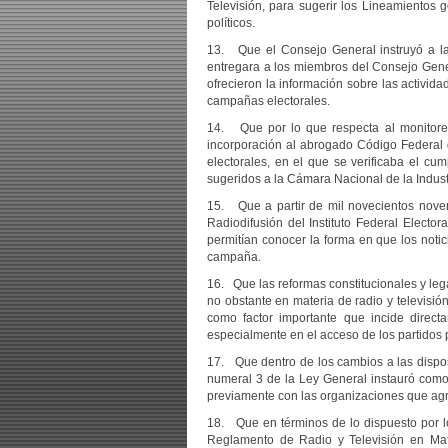
Televisión, para sugerir los Lineamientos 
políticos.
13. Que el Consejo General instruyó a la e
entregara a los miembros del Consejo Genera
ofrecieron la información sobre las activida
campañas electorales.
14. Que por lo que respecta al monitoreo 
incorporación al abrogado Código Federal d
electorales, en el que se verificaba el cum
sugeridos a la Cámara Nacional de la Indust
15. Que a partir de mil novecientos novent
Radiodifusión del Instituto Federal Electo
permitían conocer la forma en que los notic
campaña.
16. Que las reformas constitucionales y lega
no obstante en materia de radio y televisión
como factor importante que incide direct
especialmente en el acceso de los partidos
17. Que dentro de los cambios a las dispos
numeral 3 de la Ley General instauró como
previamente con las organizaciones que agru
18. Que en términos de lo dispuesto por los
Reglamento de Radio y Televisión en Mate