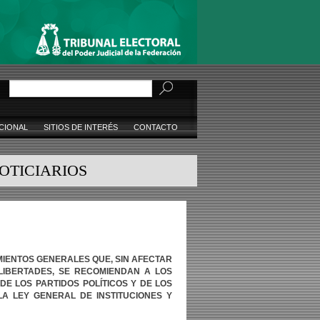
Buscar
CIONAL
SITIOS DE INTERÉS
CONTACTO
OTICIARIOS
MIENTOS
GENERALES
QUE,
SIN
AFECTAR
LIBERTADES,
SE
RECOMIENDAN
A
LOS
DE
LOS
PARTIDOS
POLÍTICOS
Y
DE
LOS
LA
LEY
GENERAL
DE
INSTITUCIONES
Y