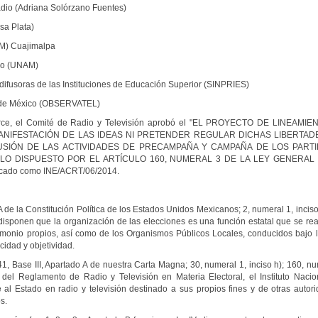
adio (Adriana Solórzano Fuentes)
a Plata)
M) Cuajimalpa
co (UNAM)
ifusoras de las Instituciones de Educación Superior (SINPRIES)
s de México (OBSERVATEL)
catorce, el Comité de Radio y Televisión aprobó el "EL PROYECTO DE LIN
MANIFESTACIÓN DE LAS IDEAS NI PRETENDER REGULAR DICHAS LIBERTADE
USIÓN DE LAS ACTIVIDADES DE PRECAMPAÑA Y CAMPAÑA DE LOS PARTI
LO DISPUESTO POR EL ARTÍCULO 160, NUMERAL 3 DE LA LEY GENERAL
icado como INE/ACRT/06/2014.
 de la Constitución Política de los Estados Unidos Mexicanos; 2, numeral 1, inciso
disponen que la organización de las elecciones es una función estatal que se reali
imonio propios, así como de los Organismos Públicos Locales, conducidos bajo los
idad y objetividad.
 Base III, Apartado A de nuestra Carta Magna; 30, numeral 1, inciso h); 160, nu
 del Reglamento de Radio y Televisión en Materia Electoral, el Instituto Nacion
al Estado en radio y televisión destinado a sus propios fines y de otras autorid
s.