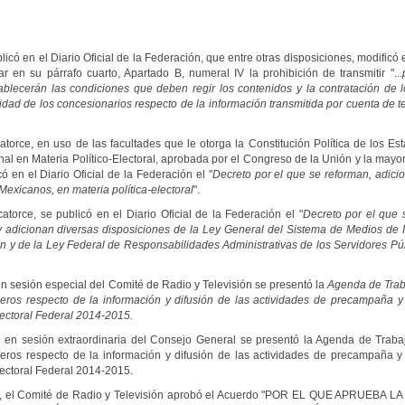
icó en el Diario Oficial de la Federación, que entre otras disposiciones, modificó el
 en su párrafo cuarto, Apartado B, numeral IV la prohibición de transmitir "...
tablecerán las condiciones
que deben regir los contenidos y la contratación de l
lidad de los concesionarios respecto de la información
transmitida por cuenta de te
atorce, en uso de las facultades que le otorga la Constitución Política de los E
 en Materia Político-Electoral, aprobada por el Congreso de la Unión y la mayoría
ó en el Diario Oficial de la Federación el "
Decreto por el que se reforman, adici
Mexicanos, en materia política-
electoral
".
atorce, se publicó en el Diario Oficial de la Federación el "
Decreto por el que 
y adicionan diversas disposiciones de la Ley General del Sistema de Medios de
n y de la Ley
Federal de Responsabilidades Administrativas de los Servidores Pú
 en sesión especial del Comité de Radio y Televisión se presentó la
Agenda de Trab
ieros respecto de la información y difusión de las actividades de precampaña
y
ectoral
Federal 2014-2015.
, en sesión extraordinaria del Consejo General se presentó la Agenda de Traba
eros respecto de la información y difusión de las actividades de precampaña y 
ectoral Federal 2014-2015.
atorce, el Comité de Radio y Televisión aprobó el Acuerdo "POR EL QUE APRU