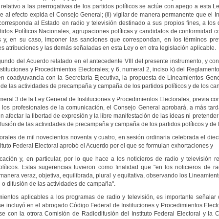
 relativo a las prerrogativas de los partidos políticos se actúe con apego a esta L
al efecto expida el Consejo General; (ii) vigilar de manera permanente que el In
orresponda al Estado en radio y televisión destinado a sus propios fines, a los 
artidos Políticos Nacionales, agrupaciones políticas y candidatos de conformidad 
nes y, en su caso, imponer las sanciones que correspondan, en los términos prev
es atribuciones y las demás señaladas en esta Ley o en otra legislación aplicable.
o del Acuerdo relatado en el antecedente VIII del presente instrumento, y confo
stituciones y Procedimientos Electorales; y 6, numeral 2, inciso k) del Reglamento
en coadyuvancia con la Secretaría Ejecutiva, la propuesta de Lineamientos Gen
as de las actividades de precampaña y campaña de los partidos políticos y de los c
eral 3 de la Ley General de Instituciones y Procedimientos Electorales, previa c
a los profesionales de la comunicación, el Consejo General aprobará, a más tard
n afectar la libertad de expresión y la libre manifestación de las ideas ni pretende
difusión de las actividades de precampaña y campaña de los partidos políticos y de
ales de mil novecientos noventa y cuatro, en sesión ordinaria celebrada el diec
ituto Federal Electoral aprobó el Acuerdo por el que se formulan exhortaciones y
ión y, en particular, por lo que hace a los noticieros de radio y televisión re
íticos. Estas sugerencias tuvieron como finalidad que "en los noticieros de ra
nera veraz, objetiva, equilibrada, plural y equitativa, observando los Lineamient
ón o difusión de las actividades de campaña".
entos aplicables a los programas de radio y televisión, es importante señala
se incluyó en el abrogado Código Federal de Instituciones y Procedimientos Electo
rse con la otrora Comisión de Radiodifusión del Instituto Federal Electoral y l