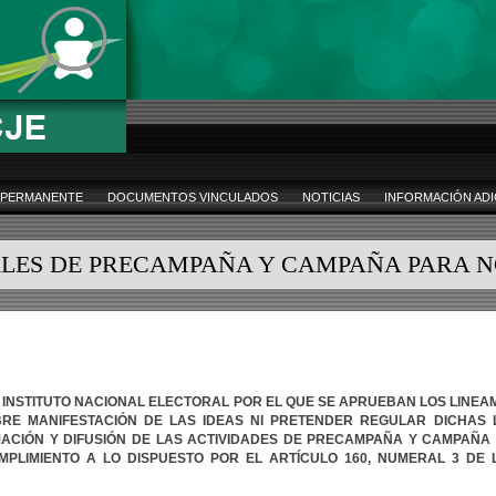
 PERMANENTE
DOCUMENTOS VINCULADOS
NOTICIAS
INFORMACIÓN ADI
LES DE PRECAMPAÑA Y CAMPAÑA PARA N
INSTITUTO
NACIONAL
ELECTORAL
POR
EL
QUE
SE
APRUEBAN
LOS
LINEA
BRE
MANIFESTACIÓN
DE
LAS
IDEAS
NI
PRETENDER
REGULAR
DICHAS
MACIÓN
Y
DIFUSIÓN
DE
LAS
ACTIVIDADES
DE
PRECAMPAÑA
Y
CAMPAÑA
MPLIMIENTO
A
LO
DISPUESTO
POR
EL
ARTÍCULO
160,
NUMERAL
3
DE