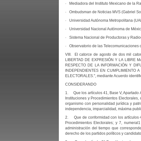
· Mediadora del Instituto Mexicano de la R
· Ombudsman de Noticias MVS (Gabriel Sos
· Universidad Autónoma Metropolitana (UA
· Universidad Nacional Autónoma de Méxi
· Sistema Nacional de Productoras y Radiod
· Observatorio de las Telecomunicacione
VIII. El catorce de agosto de dos mil 
LIBERTAD DE EXPRESIÓN Y LA LIBRE 
RESPECTO DE LA INFORMACIÓN Y DIF
INDEPENDIENTES EN CUMPLIMIENTO A 
ELECTORALES.", mediante Acuerdo identif
CONSIDERANDO
1. Que los artículos 41, Base V, Apartado A
Instituciones y Procedimientos Electorales, 
organismo con personalidad jurídica y patr
independencia, imparcialidad, máxima public
2. Que de conformidad con los artículos 41,
Procedimientos Electorales; y 7, numeral1
administración del tiempo que corresponde 
derecho de los partidos políticos y candidato