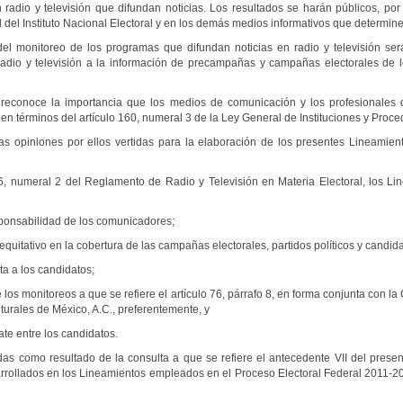
radio y televisión que difundan noticias. Los resultados se harán públicos, por
 del Instituto Nacional Electoral y en los demás medios informativos que determin
l monitoreo de los programas que difundan noticias en radio y televisión ser
e radio y televisión a la información de precampañas y campañas electorales de 
l reconoce la importancia que los medios de comunicación y los profesionales 
 en términos del artículo 160, numeral 3 de la Ley General de Instituciones y Proc
las opiniones por ellos vertidas para la elaboración de los presentes Lineamien
, numeral 2 del Reglamento de Radio y Televisión en Materia Electoral, los Li
esponsabilidad de los comunicadores;
quitativo en la cobertura de las campañas electorales, partidos políticos y candida
a a los candidatos;
 monitoreos a que se refiere el artículo 76, párrafo 8, en forma conjunta con la 
turales de México, A.C., preferentemente, y
e entre los candidatos.
as como resultado de la consulta a que se refiere el antecedente VII del presen
rrollados en los Lineamientos empleados en el Proceso Electoral Federal 2011-20