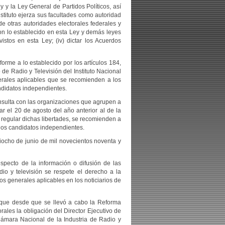
ey y la Ley General de Partidos Políticos, así
stituto ejerza sus facultades como autoridad
de otras autoridades electorales federales y
con lo establecido en esta Ley y demás leyes
istos en esta Ley; (iv) dictar los Acuerdos
rme a lo establecido por los artículos 184,
 de Radio y Televisión del Instituto Nacional
erales aplicables que se recomienden a los
andidatos independientes.
onsulta con las organizaciones que agrupen a
ar el 20 de agosto del año anterior al de la
r regular dichas libertades, se recomienden a
 los candidatos independientes.
iocho de junio de mil novecientos noventa y
specto de la información o difusión de las
dio y televisión se respete el derecho a la
os generales aplicables en los noticiarios de
r que desde que se llevó a cabo la Reforma
rales la obligación del Director Ejecutivo de
a Cámara Nacional de la Industria de Radio y