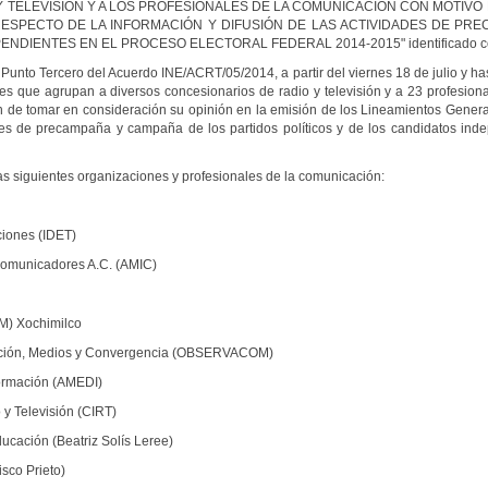
 TELEVISIÓN Y A LOS PROFESIONALES DE LA COMUNICACIÓN CON MOTIVO
ESPECTO DE LA INFORMACIÓN Y DIFUSIÓN DE LAS ACTIVIDADES DE PR
NDIENTES EN EL PROCESO ELECTORAL FEDERAL 2014-2015" identificado co
Punto Tercero del Acuerdo INE/ACRT/05/2014, a partir del viernes 18 de julio y has
nes que agrupan a diversos concesionarios de radio y televisión y a 23 profesio
fin de tomar en consideración su opinión en la emisión de los Lineamientos Gener
ades de precampaña y campaña de los partidos políticos y de los candidatos ind
 siguientes organizaciones y profesionales de la comunicación:
ciones (IDET)
Comunicadores A.C. (AMIC)
M) Xochimilco
ación, Medios y Convergencia (OBSERVACOM)
ormación (AMEDI)
 y Televisión (CIRT)
cación (Beatriz Solís Leree)
sco Prieto)