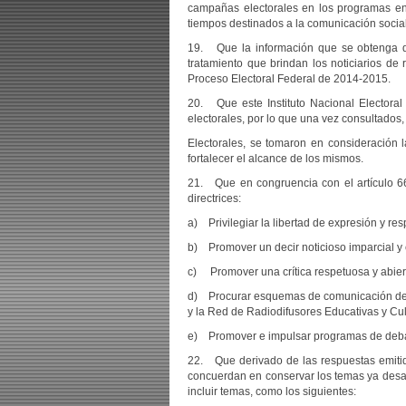
campañas electorales en los programas en 
tiempos destinados a la comunicación social
19. Que la información que se obtenga de
tratamiento que brindan los noticiarios d
Proceso Electoral Federal de 2014-2015.
20. Que este Instituto Nacional Electora
electorales, por lo que una vez consultados,
Electorales, se tomaron en consideración 
fortalecer el alcance de los mismos.
21. Que en congruencia con el artículo 66
directrices:
a) Privilegiar la libertad de expresión y r
b) Promover un decir noticioso imparcial y e
c) Promover una crítica respetuosa y abiert
d) Procurar esquemas de comunicación de los
y la Red de Radiodifusores Educativas y Cul
e) Promover e impulsar programas de debat
22. Que derivado de las respuestas emitid
concuerdan en conservar los temas ya desa
incluir temas, como los siguientes: