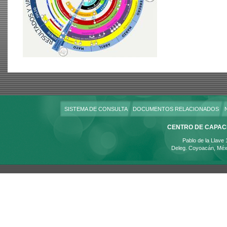
SISTEMA DE CONSULTA
DOCUMENTOS RELACIONADOS
CENTRO DE CAPACI
Pablo de la Llave
Deleg. Coyoacán, Méx