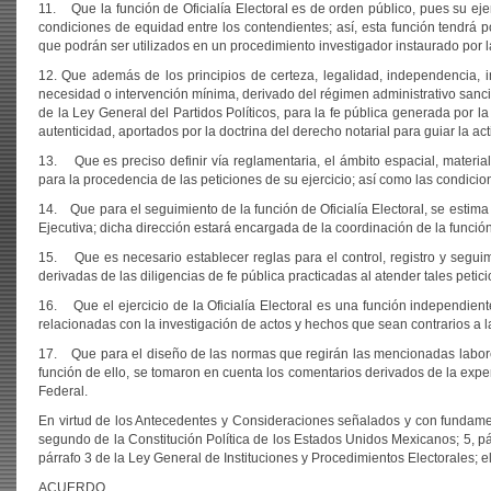
11. Que la función de Oficialía Electoral es de orden público, pues su ejer
condiciones de equidad entre los contendientes; así, esta función tendrá 
que podrán ser utilizados en un procedimiento investigador instaurado por la
12. Que además de los principios de certeza, legalidad, independencia, im
necesidad o intervención mínima, derivado del régimen administrativo sancion
de la Ley General del Partidos Políticos, para la fe pública generada por l
autenticidad, aportados por la doctrina del derecho notarial para guiar la act
13. Que es preciso definir vía reglamentaria, el ámbito espacial, material
para la procedencia de las peticiones de su ejercicio; así como las condicion
14. Que para el seguimiento de la función de Oficialía Electoral, se estima 
Ejecutiva; dicha dirección estará encargada de la coordinación de la funci
15. Que es necesario establecer reglas para el control, registro y seguimie
derivadas de las diligencias de fe pública practicadas al atender tales petic
16. Que el ejercicio de la Oficialía Electoral es una función independiente
relacionadas con la investigación de actos y hechos que sean contrarios a l
17. Que para el diseño de las normas que regirán las mencionadas labores d
función de ello, se tomaron en cuenta los comentarios derivados de la exper
Federal.
En virtud de los Antecedentes y Consideraciones señalados y con fundament
segundo de la Constitución Política de los Estados Unidos Mexicanos; 5, párrafo
párrafo 3 de la Ley General de Instituciones y Procedimientos Electorales; el
ACUERDO