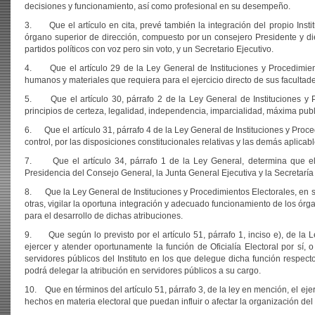
decisiones y funcionamiento, así como profesional en su desempeño.
3. Que el artículo en cita, prevé también la integración del propio Instit
órgano superior de dirección, compuesto por un consejero Presidente y die
partidos políticos con voz pero sin voto, y un Secretario Ejecutivo.
4. Que el artículo 29 de la Ley General de Instituciones y Procedimiento
humanos y materiales que requiera para el ejercicio directo de sus facultade
5. Que el artículo 30, párrafo 2 de la Ley General de Instituciones y Pr
principios de certeza, legalidad, independencia, imparcialidad, máxima publ
6. Que el artículo 31, párrafo 4 de la Ley General de Instituciones y Proce
control, por las disposiciones constitucionales relativas y las demás aplica
7. Que el artículo 34, párrafo 1 de la Ley General, determina que el I
Presidencia del Consejo General, la Junta General Ejecutiva y la Secretaría 
8. Que la Ley General de Instituciones y Procedimientos Electorales, en su 
otras, vigilar la oportuna integración y adecuado funcionamiento de los órg
para el desarrollo de dichas atribuciones.
9. Que según lo previsto por el artículo 51, párrafo 1, inciso e), de la L
ejercer y atender oportunamente la función de Oficialía Electoral por sí, o
servidores públicos del Instituto en los que delegue dicha función respect
podrá delegar la atribución en servidores públicos a su cargo.
10. Que en términos del artículo 51, párrafo 3, de la ley en mención, el ejerci
hechos en materia electoral que puedan influir o afectar la organización del