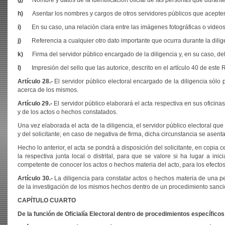
g)
Nombre y datos de la identificación oficial de las personas que durante
h)
Asentar los nombres y cargos de otros servidores públicos que acepten
i)
En su caso, una relación clara entre las imágenes fotográficas o video
j)
Referencia a cualquier otro dato importante que ocurra durante la dilig
k)
Firma del servidor público encargado de la diligencia y, en su caso, del 
l)
Impresión del sello que las autorice, descrito en el artículo 40 de este
Artículo 28.-
El servidor público electoral encargado de la diligencia sólo p
acerca de los mismos.
Artículo 29.-
El servidor público elaborará el acta respectiva en sus oficina
y de los actos o hechos constatados.
Una vez elaborada el acta de la diligencia, el servidor público electoral que
y del solicitante; en caso de negativa de firma, dicha circunstancia se asenta
Hecho lo anterior, el acta se pondrá a disposición del solicitante, en copia cer
la respectiva junta local o distrital, para que se valore si ha lugar a in
competente de conocer los actos o hechos materia del acto, para los efecto
Artículo 30.-
La diligencia para constatar actos o hechos materia de una pet
de la investigación de los mismos hechos dentro de un procedimiento sanci
CAPÍTULO CUARTO
De la función de Oficialía Electoral dentro de procedimientos específicos