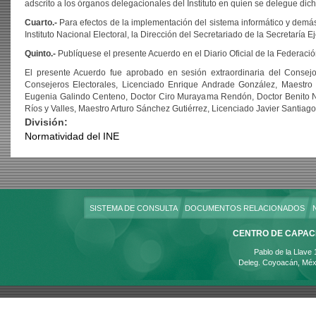
adscrito a los órganos delegacionales del Instituto en quien se delegue dich
Cuarto.-
Para efectos de la implementación del sistema informático y demás 
Instituto Nacional Electoral, la Dirección del Secretariado de la Secretaría
Quinto.-
Publíquese el presente Acuerdo en el Diario Oficial de la Federación 
El presente Acuerdo fue aprobado en sesión extraordinaria del Consej
Consejeros Electorales, Licenciado Enrique Andrade González, Maestro 
Eugenia Galindo Centeno, Doctor Ciro Murayama Rendón, Doctor Benito N
Ríos y Valles, Maestro Arturo Sánchez Gutiérrez, Licenciado Javier Santiag
División:
Normatividad del INE
SISTEMA DE CONSULTA
DOCUMENTOS RELACIONADOS
CENTRO DE CAPACI
Pablo de la Llave
Deleg. Coyoacán, Méx