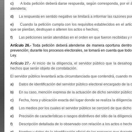
c)
A toda petición deberá darse respuesta, según corresponda, por el áre
atenderla;
d)
La respuesta en sentido negativo se limitará a informar las razones por
e)
Cuando la petición cumpla con los requisitos establecidos en el artí
que se pierdan, destruyan o alteren los actos o hechos;
f)
Las peticiones serán atendidas en el orden en que fueron recibidas y r
Artículo 26.-
Toda petición deberá atenderse de manera oportuna dentro d
prevención; durante los procesos electorales, se tomará en cuenta que todos 
Ley.
Artículo 27.-
Al inicio de la diligencia, el servidor público que la desah
hechos que serán objeto de constatación.
El servidor público levantará acta circunstanciada que contendrá, cuando me
a)
Datos de identificación del servidor público electoral encargado de la d
b)
En su caso, mención expresa de la actuación de dicho servidor públic
c)
Fecha, hora y ubicación exacta del lugar donde se realiza la diligencia
d)
Los medios por los cuales el servidor público se cercioró de que dicho
e)
Precisión de características o rasgos distintivos del sitio de la diligenci
f)
Descripción detallada de lo observado con relación a los actos o hecho