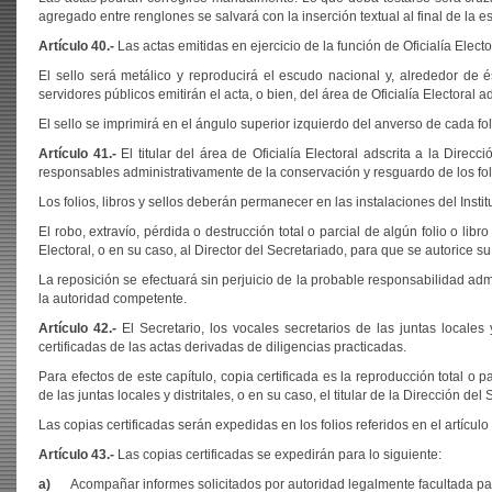
agregado entre renglones se salvará con la inserción textual al final de la e
Artículo 40.-
Las actas emitidas en ejercicio de la función de Oficialía Elect
El sello será metálico y reproducirá el escudo nacional y, alrededor de éste
servidores públicos emitirán el acta, o bien, del área de Oficialía Electoral a
El sello se imprimirá en el ángulo superior izquierdo del anverso de cada foli
Artículo 41.-
El titular del área de Oficialía Electoral adscrita a la Direc
responsables administrativamente de la conservación y resguardo de los folio
Los folios, libros y sellos deberán permanecer en las instalaciones del Instit
El robo, extravío, pérdida o destrucción total o parcial de algún folio o lib
Electoral, o en su caso, al Director del Secretariado, para que se autorice su
La reposición se efectuará sin perjuicio de la probable responsabilidad admi
la autoridad competente.
Artículo 42.-
El Secretario, los vocales secretarios de las juntas locales y
certificadas de las actas derivadas de diligencias practicadas.
Para efectos de este capítulo, copia certificada es la reproducción total o
de las juntas locales y distritales, o en su caso, el titular de la Dirección del
Las copias certificadas serán expedidas en los folios referidos en el artícu
Artículo 43.-
Las copias certificadas se expedirán para lo siguiente:
a)
Acompañar informes solicitados por autoridad legalmente facultada par