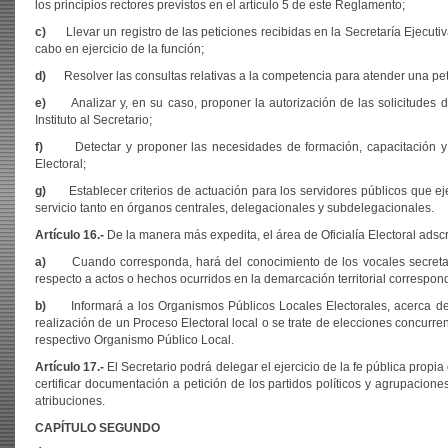
los principios rectores previstos en el artículo 5 de este Reglamento;
c)
Llevar un registro de las peticiones recibidas en la Secretaría Ejecutiv
cabo en ejercicio de la función;
d)
Resolver las consultas relativas a la competencia para atender una pet
e)
Analizar y, en su caso, proponer la autorización de las solicitudes
Instituto al Secretario;
f)
Detectar y proponer las necesidades de formación, capacitación y a
Electoral;
g)
Establecer criterios de actuación para los servidores públicos que 
servicio tanto en órganos centrales, delegacionales y subdelegacionales.
Artículo 16.-
De la manera más expedita, el área de Oficialía Electoral adscri
a)
Cuando corresponda, hará del conocimiento de los vocales secretario
respecto a actos o hechos ocurridos en la demarcación territorial correspondi
b)
Informará a los Organismos Públicos Locales Electorales, acerca de 
realización de un Proceso Electoral local o se trate de elecciones concurrent
respectivo Organismo Público Local.
Artículo 17.-
El Secretario podrá delegar el ejercicio de la fe pública propia 
certificar documentación a petición de los partidos políticos y agrupacione
atribuciones.
CAPÍTULO SEGUNDO