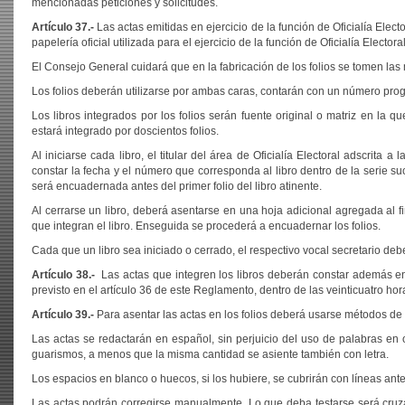
mencionadas peticiones y solicitudes.
Artículo 37.-
Las actas emitidas en ejercicio de la función de Oficialía Elec
papelería oficial utilizada para el ejercicio de la función de Oficialía Electoral
El Consejo General cuidará que en la fabricación de los folios se tomen l
Los folios deberán utilizarse por ambas caras, contarán con un número pro
Los libros integrados por los folios serán fuente original o matriz en la q
estará integrado por doscientos folios.
Al iniciarse cada libro, el titular del área de Oficialía Electoral adscrita a 
constar la fecha y el número que corresponda al libro dentro de la serie su
será encuadernada antes del primer folio del libro atinente.
Al cerrarse un libro, deberá asentarse en una hoja adicional agregada al fi
que integran el libro. Enseguida se procederá a encuadernar los folios.
Cada que un libro sea iniciado o cerrado, el respectivo vocal secretario debe
Artículo 38.-
Las actas que integren los libros deberán constar además en 
previsto en el artículo 36 de este Reglamento, dentro de las veinticuatro hor
Artículo 39.-
Para asentar las actas en los folios deberá usarse métodos de 
Las actas se redactarán en español, sin perjuicio del uso de palabras en
guarismos, a menos que la misma cantidad se asiente también con letra.
Los espacios en blanco o huecos, si los hubiere, se cubrirán con líneas ante
Las actas podrán corregirse manualmente. Lo que deba testarse será cruza