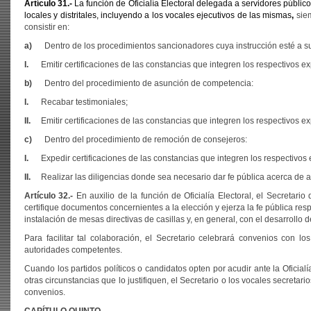
Artículo 31.-
La función de Oficialía Electoral delegada a servidores público
locales y distritales, incluyendo a los vocales ejecutivos de las mismas
,
siem
consistir en:
a)
Dentro de los procedimientos sancionadores cuya instrucción esté a s
I.
Emitir certificaciones de las constancias que integren los respectivos e
b)
Dentro del procedimiento de asunción de competencia:
I.
Recabar testimoniales;
II.
Emitir certificaciones de las constancias que integren los respectivos e
c)
Dentro del procedimiento de remoción de consejeros:
I.
Expedir certificaciones de las constancias que integren los respectivos
II.
Realizar las diligencias donde sea necesario dar fe pública acerca de a
Artículo 32.-
En auxilio de la función de Oficialía Electoral, el Secretario
certifique documentos concernientes a la elección y ejerza la fe pública res
instalación de mesas directivas de casillas y, en general, con el desarrollo de
Para facilitar tal colaboración, el Secretario celebrará convenios con lo
autoridades competentes.
Cuando los partidos políticos o candidatos opten por acudir ante la Oficialí
otras circunstancias que lo justifiquen, el Secretario o los vocales secretari
convenios.