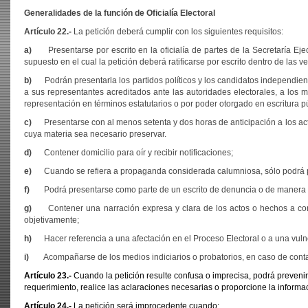
Generalidades de la función de Oficialía Electoral
Artículo 22.-
La petición deberá cumplir con los siguientes requisitos:
a)
Presentarse por escrito en la oficialía de partes de la Secretaría Eje
supuesto en el cual la petición deberá ratificarse por escrito dentro de las ve
b)
Podrán presentarla los partidos políticos y los candidatos independien
a sus representantes acreditados ante las autoridades electorales, a los m
representación en términos estatutarios o por poder otorgado en escritura púb
c)
Presentarse con al menos setenta y dos horas de anticipación a los ac
cuya materia sea necesario preservar.
d)
Contener domicilio para oír y recibir notificaciones;
e)
Cuando se refiera a propaganda considerada calumniosa, sólo podrá p
f)
Podrá presentarse como parte de un escrito de denuncia o de manera
g)
Contener una narración expresa y clara de los actos o hechos a con
objetivamente;
h)
Hacer referencia a una afectación en el Proceso Electoral o a una vulne
i)
Acompañarse de los medios indiciarios o probatorios, en caso de conta
Artículo 23.-
Cuando la petición resulte confusa o imprecisa, podrá prevenirs
requerimiento, realice las aclaraciones necesarias o proporcione la informa
Artículo 24.-
La petición será improcedente cuando: