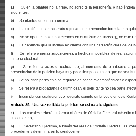
a)
Quien la plantee no la firme, no acredite la personería, o habiéndola
siguientes;
b)
Se plantee en forma anónima;
c)
La petición no sea aclarada a pesar de la prevención formulada a quie
d)
No se aporten los datos referidos en el artículo 22, inciso g), de este
e)
La denuncia que la incluya no cuente con una narración clara de los h
f)
Se refiera a meras suposiciones, a hechos imposibles, de realización i
materia electoral;
g)
Se refiera a actos o hechos que, al momento de plantearse la p
presentación de la petición haya muy poco tiempo, de modo que no sea hum
h)
Se soliciten peritajes o se requiera de conocimientos técnicos o espec
i)
Se refiera a propaganda calumniosa y el solicitante no sea parte afect
j)
Incumpla con cualquier otro requisito exigido en la Ley o en este Regl
Artículo 25.-
Una vez recibida la petición, se estará a lo siguiente:
a)
Los vocales deberán informar al área de Oficialía Electoral adscrita a 
su contenido;
b)
El Secretario Ejecutivo, a través del área de Oficialía Electoral, así c
procedente y determinarán lo conducente;