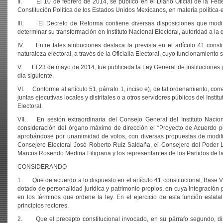
II. El 10 de febrero de 2014, se publicó en el Diario Oficial de la Fede
Constitución Política de los Estados Unidos Mexicanos, en materia política-e
III. El Decreto de Reforma contiene diversas disposiciones que modifica
determinar su transformación en Instituto Nacional Electoral, autoridad a l
IV. Entre tales atribuciones destaca la prevista en el artículo 41 consti
naturaleza electoral, a través de la Oficialía Electoral, cuyo funcionamiento s
V. El 23 de mayo de 2014, fue publicada la Ley General de Instituciones y P
día siguiente.
VI. Conforme al artículo 51, párrafo 1, inciso e), de tal ordenamiento, corre
juntas ejecutivas locales y distritales o a otros servidores públicos del Inst
Electoral.
VII. En sesión extraordinaria del Consejo General del Instituto Nacion
consideración del órgano máximo de dirección el “Proyecto de Acuerdo por 
aprobándose por unanimidad de votos, con diversas propuestas de modific
Consejero Electoral José Roberto Ruíz Saldaña, el Consejero del Poder L
Marcos Rosendo Medina Filigrana y los representantes de los Partidos de
CONSIDERANDO
1. Que de acuerdo a lo dispuesto en el artículo 41 constitucional, Base V,
dotado de personalidad jurídica y patrimonio propios, en cuya integración p
en los términos que ordene la ley. En el ejercicio de esta función estata
principios rectores.
2. Que el precepto constitucional invocado, en su párrafo segundo, disp