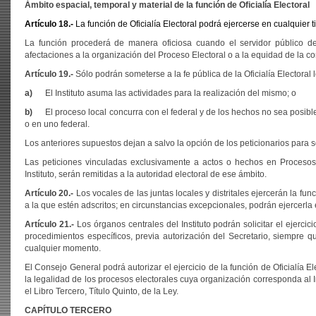
Ámbito espacial, temporal y material de la función de Oficialía Electoral
Artículo 18.-
La función de Oficialía Electoral podrá ejercerse en cualquier ti
La función procederá de manera oficiosa cuando el servidor público de
afectaciones a la organización del Proceso Electoral o a la equidad de la co
Artículo 19.-
Sólo podrán someterse a la fe pública de la Oficialía Electoral
a)
El Instituto asuma las actividades para la realización del mismo; o
b)
El proceso local concurra con el federal y de los hechos no sea posibl
o en uno federal.
Los anteriores supuestos dejan a salvo la opción de los peticionarios para soli
Las peticiones vinculadas exclusivamente a actos o hechos en Procesos 
Instituto, serán remitidas a la autoridad electoral de ese ámbito.
Artículo 20.-
Los vocales de las juntas locales y distritales ejercerán la func
a la que estén adscritos; en circunstancias excepcionales, podrán ejercerla
Artículo 21.-
Los órganos centrales del Instituto podrán solicitar el ejerci
procedimientos específicos, previa autorización del Secretario, siempre q
cualquier momento.
El Consejo General podrá autorizar el ejercicio de la función de Oficialía 
la legalidad de los procesos electorales cuya organización corresponda al I
el Libro Tercero, Título Quinto, de la Ley.
CAPÍTULO TERCERO