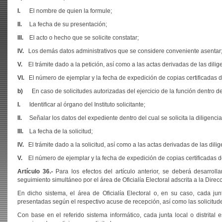
I.
El nombre de quien la formule;
II.
La fecha de su presentación;
III.
El acto o hecho que se solicite constatar;
IV.
Los demás datos administrativos que se considere conveniente asentar
V.
El trámite dado a la petición, así como a las actas derivadas de las dilig
VI.
El número de ejemplar y la fecha de expedición de copias certificadas d
b)
En caso de solicitudes autorizadas del ejercicio de la función dentro
I.
Identificar al órgano del Instituto solicitante;
II.
Señalar los datos del expediente dentro del cual se solicita la diligencia
III.
La fecha de la solicitud;
IV.
El trámite dado a la solicitud, así como a las actas derivadas de las dili
V.
El número de ejemplar y la fecha de expedición de copias certificadas de
Artículo 36.-
Para los efectos del artículo anterior, se deberá desarroll
seguimiento simultáneo por el área de Oficialía Electoral adscrita a la Direcci
En dicho sistema, el área de Oficialía Electoral o, en su caso, cada jun
presentadas según el respectivo acuse de recepción, así como las solicitud
Con base en el referido sistema informático, cada junta local o distrital 