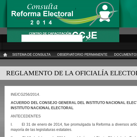
Pasar
al
contenido
principal
Buscar
SISTEMA DE CONSULTA
OBSERVATORIO PERMANENTE
DOCUMENTOS
INICIO
REGLAMENTO DE LA OFICIALÍA ELECTO
INE/CG256/2014.
ACUERDO DEL CONSEJO GENERAL DEL INSTITUTO NACIONAL ELECT
INSTITUTO NACIONAL ELECTORAL
ANTECEDENTES
I. El 31 de enero de 2014, fue promulgada la Reforma a diversos artículo
mayoría de las legislaturas estatales.