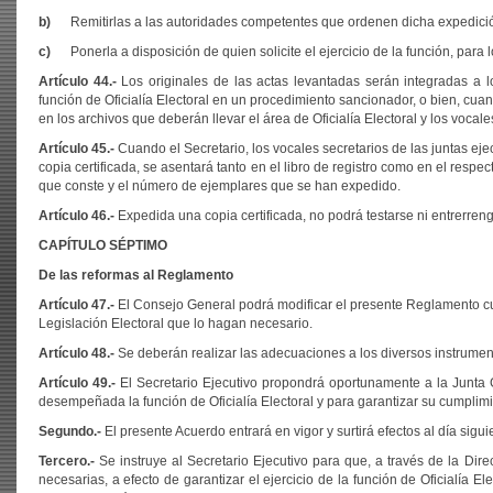
b)
Remitirlas a las autoridades competentes que ordenen dicha expedici
c)
Ponerla a disposición de quien solicite el ejercicio de la función, para
Artículo 44.-
Los originales de las actas levantadas serán integradas a l
función de Oficialía Electoral en un procedimiento sancionador, o bien, cua
en los archivos que deberán llevar el área de Oficialía Electoral y los vocale
Artículo 45.-
Cuando el Secretario, los vocales secretarios de las juntas ejecu
copia certificada, se asentará tanto en el libro de registro como en el resp
que conste y el número de ejemplares que se han expedido.
Artículo 46.-
Expedida una copia certificada, no podrá testarse ni entrerreng
CAPÍTULO SÉPTIMO
De las reformas al Reglamento
Artículo 47.-
El Consejo General podrá modificar el presente Reglamento cua
Legislación Electoral que lo hagan necesario.
Artículo 48.-
Se deberán realizar las adecuaciones a los diversos instrumento
Artículo 49.-
El Secretario Ejecutivo propondrá oportunamente a la Junta 
desempeñada la función de Oficialía Electoral y para garantizar su cumplimi
Segundo.-
El presente Acuerdo entrará en vigor y surtirá efectos al día sigui
Tercero.-
Se instruye al Secretario Ejecutivo para que, a través de la Dir
necesarias, a efecto de garantizar el ejercicio de la función de Oficialía E