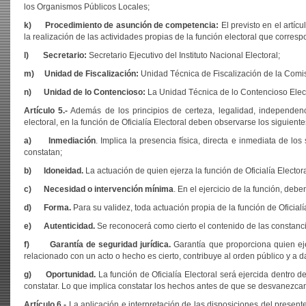
los Organismos Públicos Locales;
k) Procedimiento de asunción de competencia:
El previsto en el artíc
la realización de las actividades propias de la función electoral que corre
l) Secretario:
Secretario Ejecutivo del Instituto Nacional Electoral;
m) Unidad de Fiscalización:
Unidad Técnica de Fiscalización de la Comisi
n) Unidad de lo Contencioso:
La Unidad Técnica de lo Contencioso Elector
Artículo 5.-
Además de los principios de certeza, legalidad, independenci
electoral, en la función de Oficialía Electoral deben observarse los siguiente
a) Inmediación
. Implica la presencia física, directa e inmediata de lo
constatan;
b) Idoneidad.
La actuación de quien ejerza la función de Oficialía Electo
c) Necesidad o intervención mínima
. En el ejercicio de la función, deb
d) Forma.
Para su validez, toda actuación propia de la función de Oficialí
e) Autenticidad.
Se reconocerá como cierto el contenido de las constancia
f) Garantía de seguridad jurídica.
Garantía que proporciona quien ejer
relacionado con un acto o hecho es cierto, contribuye al orden público y a da
g) Oportunidad.
La función de Oficialía Electoral será ejercida dentro 
constatar. Lo que implica constatar los hechos antes de que se desvanezca
Artículo 6.-
La aplicación e interpretación de las disposiciones del present