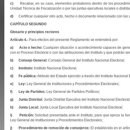
c)
Recabar, en su caso, elementos probatorios dentro de los procedimien
Unidad Técnica de Fiscalización o por las juntas ejecutivas locales o distrita
d)
Certificar cualquier otro acto, hecho o documento relacionado con las 
CAPÍTULO SEGUNDO
Glosario y principios rectores
Artículo 4.-
Para efectos del presente Reglamento se entenderá por:
a) Acto o hecho:
Cualquier situación o acontecimiento capaces de gener
con el Proceso Electoral o con las atribuciones del Instituto y que podrán ser 
b) Consejo General:
Consejo General del Instituto Nacional Electoral;
c) Instituto:
Instituto Nacional Electoral;
d) Fe pública:
Atributo del Estado ejercido a través del Instituto Nacional
e) Ley:
Ley General de Instituciones y Procedimientos Electorales;
f) Ley de Partidos:
Ley General de Partidos Políticos;
g) Junta Distrital:
Junta Distrital Ejecutiva del Instituto Nacional Electoral
h) Junta Local:
Junta Local Ejecutiva del Instituto Nacional Electoral;
i) Petición:
Solicitud presentada ante el Instituto, para que ejerza la func
Ley General de Instituciones y Procedimientos Electorales;
j) Procedimiento de remoción de consejeros:
El establecido en el art