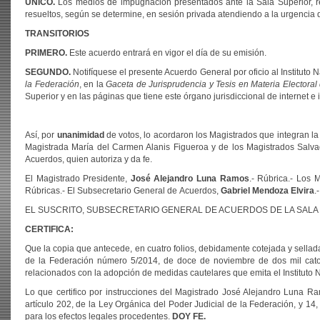
ÚNICO.
Los medios de impugnación presentados ante la Sala Superior, re
resueltos, según se determine, en sesión privada atendiendo a la urgencia 
TRANSITORIOS
PRIMERO.
Este acuerdo entrará en vigor el día de su emisión.
SEGUNDO.
Notifíquese el presente Acuerdo General por oficio al Instituto 
la Federación
, en la
Gaceta de Jurisprudencia y Tesis en Materia Electoral 
Superior y en las páginas que tiene este órgano jurisdiccional de internet e i
Así, por
unanimidad
de votos, lo acordaron los Magistrados que integran la 
Magistrada María del Carmen Alanis Figueroa y de los Magistrados Sal
Acuerdos, quien autoriza y da fe.
El Magistrado Presidente,
José Alejandro Luna Ramos
.- Rúbrica.- Los 
Rúbricas.- El Subsecretario General de Acuerdos,
Gabriel Mendoza Elvira
.
EL SUSCRITO, SUBSECRETARIO GENERAL DE ACUERDOS DE LA SALA 
CERTIFICA:
Que la copia que antecede, en cuatro folios, debidamente cotejada y sellada
de la Federación número 5/2014, de doce de noviembre de dos mil cato
relacionados con la adopción de medidas cautelares que emita el Instituto N
Lo que certifico por instrucciones del Magistrado José Alejandro Luna Ram
artículo 202, de la Ley Orgánica del Poder Judicial de la Federación, y 14,
para los efectos legales procedentes.
DOY FE.