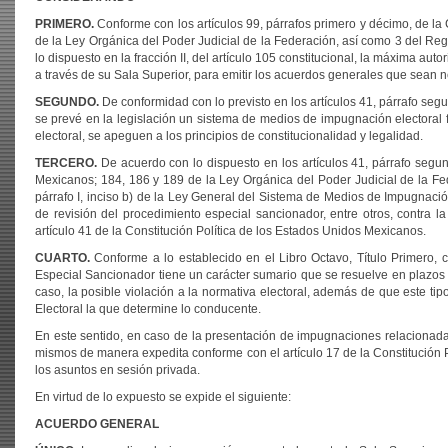
PRIMERO.
Conforme con los artículos 99, párrafos primero y décimo, de la C
de la Ley Orgánica del Poder Judicial de la Federación, así como 3 del Regl
lo dispuesto en la fracción II, del artículo 105 constitucional, la máxima aut
a través de su Sala Superior, para emitir los acuerdos generales que sean n
SEGUNDO.
De conformidad con lo previsto en los artículos 41, párrafo segu
se prevé en la legislación un sistema de medios de impugnación electoral f
electoral, se apeguen a los principios de constitucionalidad y legalidad.
TERCERO.
De acuerdo con lo dispuesto en los artículos 41, párrafo segund
Mexicanos; 184, 186 y 189 de la Ley Orgánica del Poder Judicial de la Fed
párrafo I, inciso b) de la Ley General del Sistema de Medios de Impugnació
de revisión del procedimiento especial sancionador, entre otros, contra l
artículo 41 de la Constitución Política de los Estados Unidos Mexicanos.
CUARTO.
Conforme a lo establecido en el Libro Octavo, Título Primero, c
Especial Sancionador tiene un carácter sumario que se resuelve en plazos 
caso, la posible violación a la normativa electoral, además de que este ti
Electoral la que determine lo conducente.
En este sentido, en caso de la presentación de impugnaciones relacionada
mismos de manera expedita conforme con el artículo 17 de la Constitución Po
los asuntos en sesión privada.
En virtud de lo expuesto se expide el siguiente:
ACUERDO GENERAL