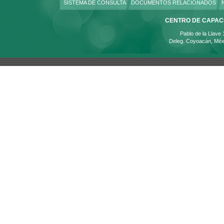
SISTEMA DE CONSULTA
DOCUMENTOS RELACIONADOS
CENTRO DE CAPACI
Pablo de la Llave
Deleg. Coyoacán, Méx