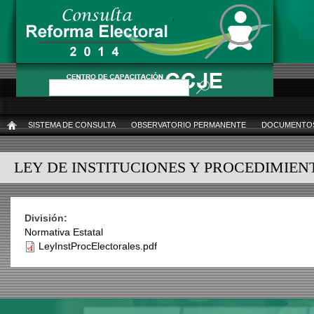
Pasar
al
contenido
principal
Buscar
SISTEMA DE CONSULTA
OBSERVATORIO PERMANENTE
DOCUMENTOS
INICIO
LEY DE INSTITUCIONES Y PROCEDIMIE
División:
Normativa Estatal
LeyInstProcElectorales.pdf