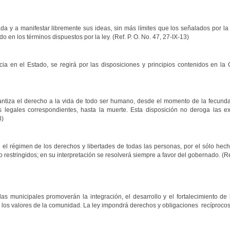
a y a manifestar libremente sus ideas, sin más límites que los señalados por la
o en los términos dispuestos por la ley. (Ref. P. O. No. 47, 27-IX-13)
cia en el Estado, se regirá por las disposiciones y principios contenidos en la
antiza el derecho a la vida de todo ser humano, desde el momento de la fecundac
s legales correspondientes, hasta la muerte. Esta disposición no deroga las e
3)
l régimen de los derechos y libertades de todas las personas, por el sólo hecho 
estringidos; en su interpretación se resolverá siempre a favor del gobernado. (Ref
as municipales promoverán la integración, el desarrollo y el fortalecimiento de 
los valores de la comunidad. La ley impondrá derechos y obligaciones recíprocos 