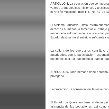
ARTÍCULO 4.
La educación que se imparta e
valores arqueológicos, históricos y artístico
la Nación Mexicana. (Ref. P. O. No. 47, 27-I
El Sistema Educativo Estatal estará orientad
derechos humanos; a fomentar el trabajo p
reconoce la autonomía de la universidad púb
Estado, destinando el subsidio suficiente y o
La cultura de los queretanos constituye u
autoridades, con la participación responsabl
patrimonio cultural que define al pueblo quer
ARTÍCULO 5.
Toda persona tiene derecho a
protegerlo.
La protección, la conservación, la restauraci
El Estado de Querétaro tiene el deber princ
asistencia de las poblaciones, así como 