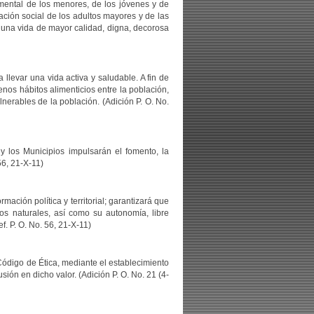
 mental de los menores, de los jóvenes y de
ación social de los adultos mayores y de las
s una vida de mayor calidad, digna, decorosa
llevar una vida activa y saludable. A fin de
nos hábitos alimenticios entre la población,
nerables de la población. (Adición P. O. No.
y los Municipios impulsarán el fomento, la
56, 21-X-11)
ción política y territorial; garantizará que
rsos naturales, así como su autonomía, libre
f. P. O. No. 56, 21-X-11)
 Código de Ética, mediante el establecimiento
sión en dicho valor. (Adición P. O. No. 21 (4-