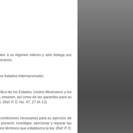
iere a su régimen interno y sólo delega sus
xicanos.
os tratados internacionales.
ítica de los Estados Unidos Mexicanos y los
lla emanen, así como de las garantías para su
(Ref. P. O. No. 47, 27-IX-13)
condiciones necesarias para su ejercicio de
revenir, investigar, sancionar y reparar las
s términos que establezca la ley. (Ref. P. O.