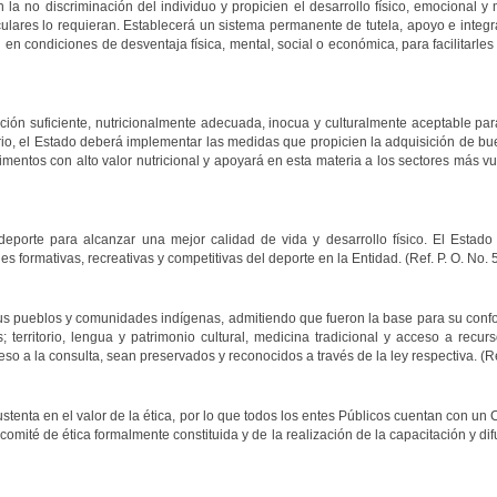
la no discriminación del individuo y propicien el desarrollo físico, emocional y
culares lo requieran. Establecerá un sistema permanente de tutela, apoyo e integr
n condiciones de desventaja física, mental, social o económica, para facilitarle
ón suficiente, nutricionalmente adecuada, inocua y culturalmente aceptable para 
io, el Estado deberá implementar las medidas que propicien la adquisición de bue
mentos con alto valor nutricional y apoyará en esta materia a los sectores más vul
deporte para alcanzar una mejor calidad de vida y desarrollo físico. El Estado 
s formativas, recreativas y competitivas del deporte en la Entidad. (Ref. P. O. No. 
s pueblos y comunidades indígenas, admitiendo que fueron la base para su conforma
 territorio, lengua y patrimonio cultural, medicina tradicional y acceso a recu
so a la consulta, sean preservados y reconocidos a través de la ley respectiva. (Re
tenta en el valor de la ética, por lo que todos los entes Públicos cuentan con un
omité de ética formalmente constituida y de la realización de la capacitación y difu