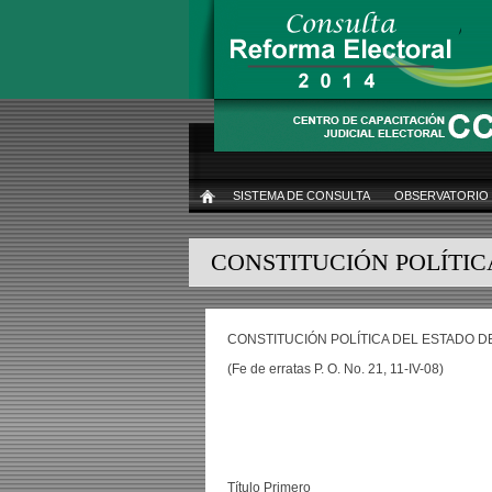
Pasar
al
contenido
principal
SISTEMA DE CONSULTA
OBSERVATORIO
INICIO
CONSTITUCIÓN POLÍTIC
CONSTITUCIÓN POLÍTICA DEL ESTADO 
(Fe de erratas P. O. No. 21, 11-IV-08)
Título Primero