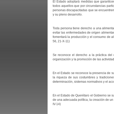
El Estado adoptará medidas que garanticen 
todos aquellos que por circunstancias parti
personas discapacitadas que se encuentren e
y su pleno desarrollo.
Toda persona tiene derecho a una alimentaci
evitar las enfermedades de origen alimentar
fomentará la producción y el consumo de ali
56, 21-X-11)
Se reconoce el derecho a la práctica del 
organización y la promoción de las actividade
En el Estado se reconoce la presencia de su
la riqueza de sus costumbres y tradiciones;
determinación, sistemas normativos y el acce
En el Estado de Querétaro el Gobierno se sus
de una adecuada política, la creación de un c
IV-14)