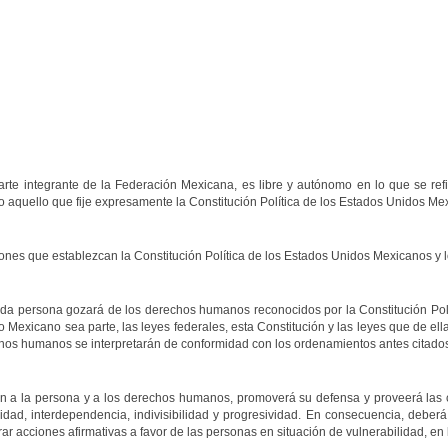
rte integrante de la Federación Mexicana, es libre y autónomo en lo que se ref
o aquello que fije expresamente la Constitución Política de los Estados Unidos Me
ones que establezcan la Constitución Política de los Estados Unidos Mexicanos y l
oda persona gozará de los derechos humanos reconocidos por la Constitución Pol
o Mexicano sea parte, las leyes federales, esta Constitución y las leyes que de e
chos humanos se interpretarán de conformidad con los ordenamientos antes citados. 
ión a la persona y a los derechos humanos, promoverá su defensa y proveerá las 
idad, interdependencia, indivisibilidad y progresividad. En consecuencia, deberá p
 acciones afirmativas a favor de las personas en situación de vulnerabilidad, en lo