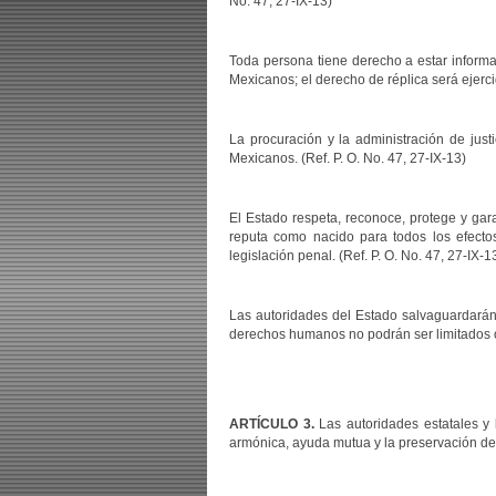
No. 47, 27-IX-13)
Toda persona tiene derecho a estar informad
Mexicanos; el derecho de réplica será ejercid
La procuración y la administración de justi
Mexicanos. (Ref. P. O. No. 47, 27-IX-13)
El Estado respeta, reconoce, protege y gar
reputa como nacido para todos los efecto
legislación penal. (Ref. P. O. No. 47, 27-IX-1
Las autoridades del Estado salvaguardarán e
derechos humanos no podrán ser limitados o r
ARTÍCULO 3.
Las autoridades estatales y l
armónica, ayuda mutua y la preservación de 