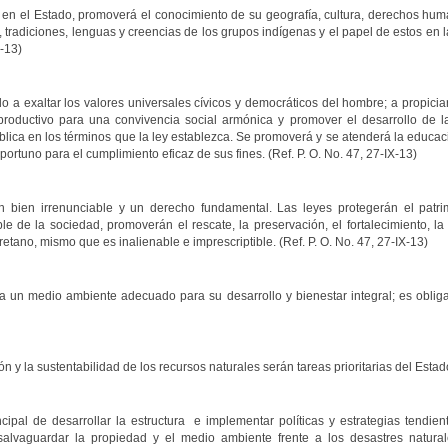
n el Estado, promoverá el conocimiento de su geografía, cultura, derechos huma
s, tradiciones, lenguas y creencias de los grupos indígenas y el papel de estos en 
X-13)
o a exaltar los valores universales cívicos y democráticos del hombre; a propicia
roductivo para una convivencia social armónica y promover el desarrollo de la 
lica en los términos que la ley establezca. Se promoverá y se atenderá la educaci
portuno para el cumplimiento eficaz de sus fines. (Ref. P. O. No. 47, 27-IX-13)
n bien irrenunciable y un derecho fundamental. Las leyes protegerán el patrim
e de la sociedad, promoverán el rescate, la preservación, el fortalecimiento, la 
etano, mismo que es inalienable e imprescriptible. (Ref. P. O. No. 47, 27-IX-13)
 un medio ambiente adecuado para su desarrollo y bienestar integral; es obliga
ón y la sustentabilidad de los recursos naturales serán tareas prioritarias del Estad
ipal de desarrollar la estructura e implementar políticas y estrategias tendient
salvaguardar la propiedad y el medio ambiente frente a los desastres natur