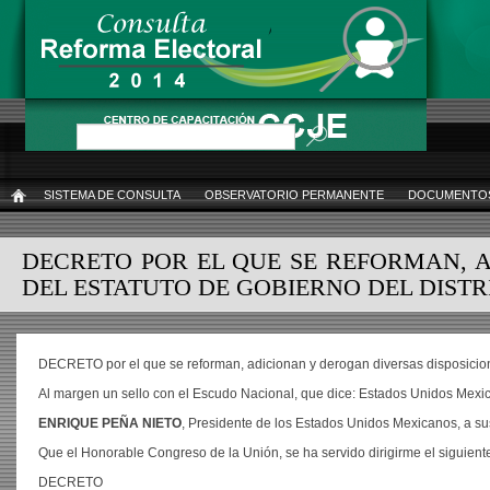
Pasar
al
contenido
principal
Buscar
SISTEMA DE CONSULTA
OBSERVATORIO PERMANENTE
DOCUMENTOS
INICIO
DECRETO POR EL QUE SE REFORMAN, 
DEL ESTATUTO DE GOBIERNO DEL DISTR
DECRETO por el que se reforman, adicionan y derogan diversas disposiciones 
Al margen un sello con el Escudo Nacional, que dice: Estados Unidos Mexic
ENRIQUE PEÑA NIETO
, Presidente de los Estados Unidos Mexicanos, a su
Que el Honorable Congreso de la Unión, se ha servido dirigirme el siguient
DECRETO