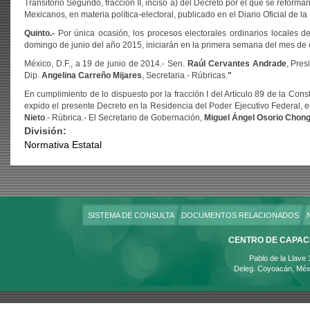
Transitorio Segundo, fracción II, inciso a) del Decreto por el que se reform
Mexicanos, en materia política-electoral, publicado en el Diario Oficial de l
Quinto.-
Por única ocasión, los procesos electorales ordinarios locales de
domingo de junio del año 2015, iniciarán en la primera semana del mes de 
México, D.F., a 19 de junio de 2014.- Sen.
Raúl Cervantes Andrade
, Pres
Dip.
Angelina Carreño Mijares
, Secretaria.- Rúbricas.
"
En cumplimiento de lo dispuesto por la fracción I del Artículo 89 de la Con
expido el presente Decreto en la Residencia del Poder Ejecutivo Federal, en
Nieto
.- Rúbrica.- El Secretario de Gobernación,
Miguel Ángel Osorio Chon
División:
Normativa Estatal
SISTEMA DE CONSULTA
DOCUMENTOS RELACIONADOS
CENTRO DE CAPACI
Pablo de la Llave
Deleg. Coyoacán, Méx