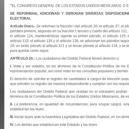
"
EL CONGRESO GENERAL DE LOS ESTADOS UNIDOS MEXICANOS, D E C
SE REFORMAN, ADICIONAN Y DEROGAN DIVERSAS DISPOSICIONE
ELECTORAL
Artículo Único.-
Se reforman la fracción I del artículo 20; el artículo 37; el 
párrafos primero, segundo en su fracción I, tercero y cuarto del artículo 121; l
el artículo 124, manteniéndose vigente su primer párrafo; el artículo 125; el a
artículo 133; el artículo 135 y el artículo 136; se adicionan los párrafos segu
20; un sexto párrafo al artículo 121 y un tercer párrafo al artículo 134; y se d
para quedar como sigue:
ARTÍCULO 20.-
Los ciudadanos del Distrito Federal tienen derecho a:
I
.
Votar y ser votados, en los términos de la Constitución Política de los
representación popular, así como votar en las consultas populares y demá
El derecho de solicitar el registro de candidatos a cargos de elección popu
que soliciten su registro de manera independiente y cumplan con los requisi
Los ciudadanos del Distrito Federal que residan en el extranjero podrán e
términos de la Constitución Política de los Estados Unidos Mexicanos, de est
II.
La preferencia, en igualdad de circunstancias, para ocupar cargos, e
establezcan las leyes;
III.
Iniciar leyes ante la Asamblea Legislativa del Distrito Federal, en los térm
IV.
Los demás que establezcan este Estatuto y las leyes.