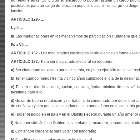
no remuneradas. Concluido su encargo, no podrán asumir un cargo públic
postulados para un cargo de elección popular o asumir un cargo de dirigenc
función.
ARTÍCULO 129.- ...
I.
y
II. ...
III.
Las impugnaciones en los mecanismos de participación ciudadana que prev
IV.
a
VII. ...
ARTÍCULO 132.-
Los magistrados electorales serán electos en forma escal
ARTÍCULO
133.-
Para ser magistrado electoral se requerirá:
a)
Ser ciudadano mexicano por nacimiento, en pleno ejercicio de sus derechos
b)
Tener cuando menos treinta y cinco años cumplidos el día de la designac
c)
Poseer el día de la designación, con antigüedad mínima de diez años, 
facultada para ello;
d)
Gozar de buena reputación y no haber sido condenado por delito que ameri
de confianza y otro que lastime seriamente la buena fama en el concepto púb
e)
Haber residido en el país y en el Distrito Federal durante un año anterior 
f)
No haber sido Jefe de Gobierno, secretario, procurador, senador, diputado 
g)
Contar con credencial para votar con fotografía;
h)
Acreditar conocimientos en derecho electoral;