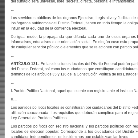
del sufragio será universal, libre, secreta, directa, personal e intransferible.
...
Los servidores públicos de los órganos Ejecutivo, Legislativo y Judicial de 
los órganos autónomos del Distrito Federal, tienen en todo tiempo la obliga
influir en la equidad de la contienda electoral.
De igual modo, la propaganda que difunda cada uno de estos órganos baj
informativos, educativos o de orientación social. En ningún caso esta pr
de cualquier servidor público o elementos que se relacionen con partido pol
...
ARTÍCULO 121.-
En las elecciones locales del Distrito Federal podrán partic
del Distrito Federal, así como los ciudadanos que constituyan candidaturas
términos de los artículos 35 y 116 de la Constitución Política de los Estado
...
I.
Partido Político Nacional, aquel que cuente con registro ante el Instituto Na
II. ...
Los partidos políticos locales se constituirán por ciudadanos del Distrito Fe
afiliación coaccionada. Los requisitos que deberán cumplirse para el regist
Ley General de Partidos Políticos.
Los partidos políticos con registro nacional y los partidos políticos con re
locales de elección popular. Corresponde a los ciudadanos del Distrito Fed
candidatos independientes, en los términos que establezcan las leyes.