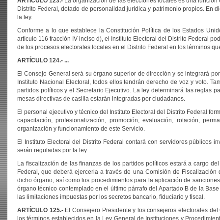
ARTÍCULO 123.-
La organización de las elecciones locales es una función e
Distrito Federal, dotado de personalidad jurídica y patrimonio propios. En d
la ley.
Conforme a lo que establece la Constitución Política de los Estados Unid
artículo 116 fracción IV inciso d), el Instituto Electoral del Distrito Federal
de los procesos electorales locales en el Distrito Federal en los términos que
ARTÍCULO 124.- ...
El Consejo General será su órgano superior de dirección y se integrará po
Instituto Nacional Electoral, todos ellos tendrán derecho de voz y voto. T
partidos políticos y el Secretario Ejecutivo. La ley determinará las reglas
mesas directivas de casilla estarán integradas por ciudadanos.
El personal ejecutivo y técnico del Instituto Electoral del Distrito Federal f
capacitación, profesionalización, promoción, evaluación, rotación, perma
organización y funcionamiento de este Servicio.
El Instituto Electoral del Distrito Federal contará con servidores públicos 
serán reguladas por la ley.
La fiscalización de las finanzas de los partidos políticos estará a cargo del 
Federal, que deberá ejercerla a través de una Comisión de Fiscalización d
dicho órgano, así como los procedimientos para la aplicación de sanciones 
órgano técnico contemplado en el último párrafo del Apartado B de la Base V
las limitaciones impuestas por los secretos bancario, fiduciario y fiscal.
ARTÍCULO
125.-
El Consejero Presidente y los consejeros electorales del
los términos establecidos en la Ley General de Instituciones y Procedimie