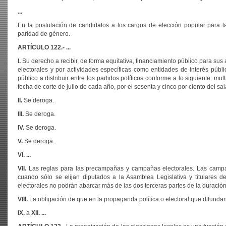
...
En la postulación de candidatos a los cargos de elección popular para la
paridad de género.
ARTÍCULO 122.- ...
I.
Su derecho a recibir, de forma equitativa, financiamiento público para sus
electorales y por actividades específicas como entidades de interés públic
público a distribuir entre los partidos políticos conforme a lo siguiente: mul
fecha de corte de julio de cada año, por el sesenta y cinco por ciento del sal
II.
Se deroga.
III.
Se deroga.
IV.
Se deroga.
V.
Se deroga.
VI. ...
VII.
Las reglas para las precampañas y campañas electorales. Las campañ
cuando sólo se elijan diputados a la Asamblea Legislativa y titulares de
electorales no podrán abarcar más de las dos terceras partes de la duració
VIII.
La obligación de que en la propaganda política o electoral que difund
IX.
a
XII. ...