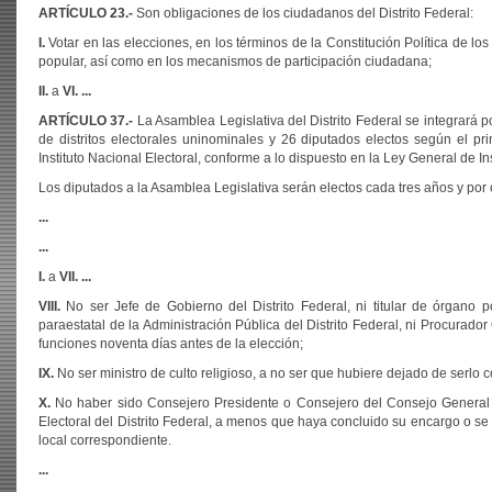
ARTÍCULO 23
.-
Son obligaciones de los ciudadanos del Distrito Federal:
I
.
Votar en las elecciones, en los términos de la Constitución Política de lo
popular, así como en los mecanismos de participación ciudadana;
II.
a
VI. ...
ARTÍCULO
37.-
La Asamblea Legislativa del Distrito Federal se integrará po
de distritos electorales uninominales y 26 diputados electos según el pri
Instituto Nacional Electoral, conforme a lo dispuesto en la Ley General de I
Los diputados a la Asamblea Legislativa serán electos cada tres años y por
...
...
I.
a
VII. ...
VIII.
No ser Jefe de Gobierno del Distrito Federal, ni titular de órgano p
paraestatal de la Administración Pública del Distrito Federal, ni Procurado
funciones noventa días antes de la elección;
IX.
No ser ministro de culto religioso, a no ser que hubiere dejado de serlo co
X.
No haber sido Consejero Presidente o Consejero del Consejo General del
Electoral del Distrito Federal, a menos que haya concluido su encargo o se
local correspondiente.
...