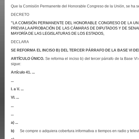
Que la Comisión Permanente del Honorable Congreso de la Unión, se ha ser
DECRETO
"
LA COMISIÓN PERMANENTE DEL HONORABLE CONGRESO DE LA UNIÓ
PREVIA LA APROBACIÓN DE LAS CÁMARAS DE DIPUTADOS Y DE SEN
MAYORÍA DE LAS LEGISLATURAS DE LOS ESTADOS,
DECLARA
SE REFORMA EL INCISO B) DEL TERCER PÁRRAFO DE LA BASE VI DE
ARTÍCULO ÚNICO.
Se reforma el inciso b) del tercer párrafo de la Base V
sigue:
Artículo 41. ...
...
I. a V. ...
VI. ...
...
...
a) ...
b)
Se compre o adquiera cobertura informativa o tiempos en radio y televisi