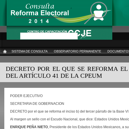
Pasar
al
contenido
principal
Buscar
SISTEMA DE CONSULTA
OBSERVATORIO PERMANENTE
DOCUMENTOS
INICIO
DECRETO POR EL QUE SE REFORMA EL 
DEL ARTÍCULO 41 DE LA CPEUM
PODER EJECUTIVO
SECRETARIA DE GOBERNACION
DECRETO por el que se reforma el inciso b) del tercer párrafo de la Base VI 
Al margen un sello con el Escudo Nacional, que dice: Estados Unidos Mexic
ENRIQUE PEÑA NIETO
, Presidente de los Estados Unidos Mexicanos, a su