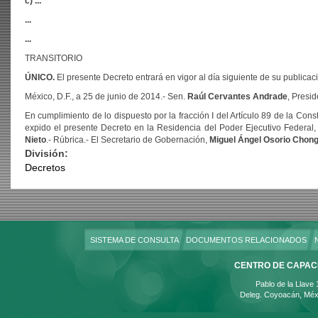
c) ...
...
...
TRANSITORIO
ÚNICO.
El presente Decreto entrará en vigor al día siguiente de su publicaci
México, D.F., a 25 de junio de 2014.- Sen.
Raúl Cervantes Andrade
, Presid
En cumplimiento de lo dispuesto por la fracción I del Artículo 89 de la Con
expido el presente Decreto en la Residencia del Poder Ejecutivo Federal, e
Nieto
.- Rúbrica.- El Secretario de Gobernación,
Miguel Ángel Osorio Chon
División:
Decretos
SISTEMA DE CONSULTA
DOCUMENTOS RELACIONADOS
CENTRO DE CAPACI
Pablo de la Llave
Deleg. Coyoacán, Méx