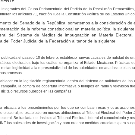
ESENTE
integrantes del Grupo Parlamentario del Partido de la Revolución Democrática, a
nfieren los artículos 71, fracción II, de la Constitución Política de los Estados Un
lamento del Senado de la República, sometemos a la consideración de
mentación de la reforma constitucional en materia política, la siguiente
ral del Sistema de Medios de Impugnación en Materia Electoral, 
 del Poder Judicial de la Federación al tenor de la siguiente:
ca publicada el pasado 10 de febrero, estableció nuevas causales de nulidad de u
ráticos electorales bajo los cuáles se organiza el Estado Mexicano. Prácticas 
e restan legitimidad a la representatividad de las autoridades emanadas de ellas, 
chos procesos.
ablecer en la legislación reglamentaria, dentro del sistema de nulidades de las 
 campaña, la compra de cobertura informativa o tiempos en radio y televisión fuer
ilícita o recursos públicos en las campañas.
r eficacia a los procedimientos por los que se combaten esas y otras accione
o electoral, se establecieron nuevas atribuciones al Tribunal Electoral del Poder J
lectoral. Se traslada del Instituto al Tribunal Electoral federal el conocimiento y
INE las potestades de investigación y para ordenar medidas cautelares para susp