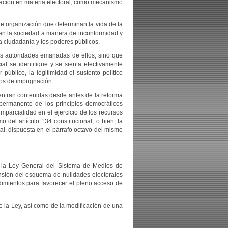
gnación en materia electoral, como mecanismo
de organización que determinan la vida de la
n en la sociedad a manera de inconformidad y
la ciudadanía y los poderes públicos.
las autoridades emanadas de ellos, sino que
l se identifique y se sienta efectivamente
público, la legitimidad el sustento político
ios de impugnación.
entran contenidas desde antes de la reforma
 permanente de los principios democráticos
imparcialidad en el ejercicio de los recursos
o del artículo 134 constitucional, o bien, la
l, dispuesta en el párrafo octavo del mismo
a la Ley General del Sistema de Medios de
ensión del esquema de nulidades electorales
cedimientos para favorecer el pleno acceso de
e la Ley, así como de la modificación de una