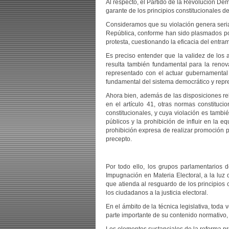
Al respecto, el Partido de la Revolución De
garante de los principios constitucionales de
Consideramos que su violación genera serias
República, conforme han sido plasmados por 
protesta, cuestionando la eficacia del entra
Es preciso entender que la validez de los 
resulta también fundamental para la renov
representado con el actuar gubernamental y 
fundamental del sistema democrático y repre
Ahora bien, además de las disposiciones re
en el artículo 41, otras normas constituc
constitucionales, y cuya violación es tambié
públicos y la prohibición de influir en la e
prohibición expresa de realizar promoción 
precepto.
Por todo ello, los grupos parlamentarios
Impugnación en Materia Electoral, a la luz
que atienda al resguardo de los principios c
los ciudadanos a la justicia electoral.
En el ámbito de la técnica legislativa, tod
parte importante de su contenido normativo,