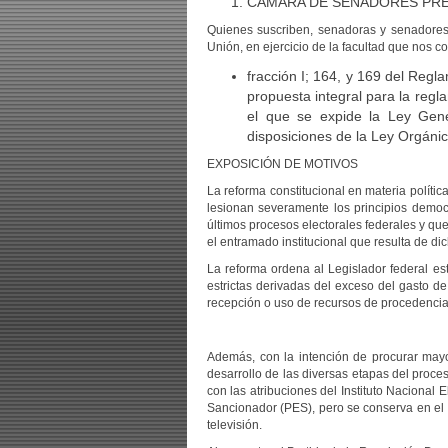
CÁMARA DE SENADORES PR
Quienes suscriben, senadoras y senadores 
Unión, en ejercicio de la facultad que nos co
fracción I; 164, y 169 del Reg
propuesta integral para la regla
el que se expide la Ley Gene
disposiciones de la Ley Orgánica
EXPOSICIÓN DE MOTIVOS
La reforma constitucional en materia políti
lesionan severamente los principios democ
últimos procesos electorales federales y qu
el entramado institucional que resulta de di
La reforma ordena al Legislador federal est
estrictas derivadas del exceso del gasto de
recepción o uso de recursos de procedencia 
Además, con la intención de procurar mayo
desarrollo de las diversas etapas del proces
con las atribuciones del Instituto Nacional E
Sancionador (PES), pero se conserva en el 
televisión.