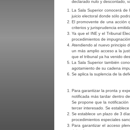
declarado nulo y descontado, va
La Sala Superior conocerá de l
juicio electoral donde sólo pod
El promovente de una acción qu
criterios y jurisprudencia emitid
Ya que el INE y el Tribunal El
procedimientos de impugnación el
Atendiendo al nuevo principio 
un más amplio acceso a la justi
que el tribunal ya ha venido des
La Sala Superior también conoc
agotamiento de su cadena impug
Se aplica la suplencia de la de
Para garantizar la pronta y expe
notificada más tardar dentro de
Se propone que la notificación e
tercer interesado. Se establece 
Se establece un plazo de 3 días
procedimientos especiales sanc
Para garantizar el acceso pleno