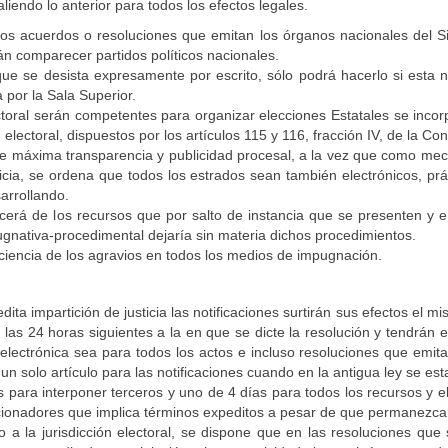
liendo lo anterior para todos los efectos legales.
os acuerdos o resoluciones que emitan los órganos nacionales del Si
rán comparecer partidos políticos nacionales.
e se desista expresamente por escrito, sólo podrá hacerlo si esta 
a por la Sala Superior.
ectoral serán competentes para organizar elecciones Estatales se inco
ectoral, dispuestos por los artículos 115 y 116, fracción IV, de la Con
de máxima transparencia y publicidad procesal, a la vez que como mec
cia, se ordena que todos los estrados sean también electrónicos, práct
arrollando.
erá de los recursos que por salto de instancia que se presenten y 
nativa-procedimental dejaría sin materia dichos procedimientos.
ficiencia de los agravios en todos los medios de impugnación.
dita impartición de justicia las notificaciones surtirán sus efectos el 
 las 24 horas siguientes a la en que se dicte la resolución y tendrán 
lectrónica sea para todos los actos e incluso resoluciones que emita el 
un solo artículo para las notificaciones cuando en la antigua ley se est
 para interponer terceros y uno de 4 días para todos los recursos y el 
ionadores que implica términos expeditos a pesar de que permanezca 
 a la jurisdicción electoral, se dispone que en las resoluciones que s