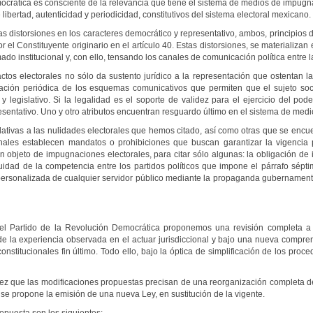
mocrática es consciente de la relevancia que tiene el sistema de medios de impu
 libertad, autenticidad y periodicidad, constitutivos del sistema electoral mexicano.
 distorsiones en los caracteres democrático y representativo, ambos, principios 
el Constituyente originario en el artículo 40. Estas distorsiones, se materializa
mado institucional y, con ello, tensando los canales de comunicación política entre 
actos electorales no sólo da sustento jurídico a la representación que ostentan 
ación periódica de los esquemas comunicativos que permiten que el sujeto socia
legislativo. Si la legalidad es el soporte de validez para el ejercicio del poder 
sentativo. Uno y otro atributos encuentran resguardo último en el sistema de med
lativas a las nulidades electorales que hemos citado, así como otras que se encu
ionales establecen mandatos o prohibiciones que buscan garantizar la vigencia
n objeto de impugnaciones electorales, para citar sólo algunas: la obligación de 
quidad de la competencia entre los partidos políticos que impone el párrafo séptim
personalizada de cualquier servidor público mediante la propaganda gubernamenta
 del Partido de la Revolución Democrática proponemos una revisión completa 
 de la experiencia observada en el actuar jurisdiccional y bajo una nueva compr
onstitucionales fin último. Todo ello, bajo la óptica de simplificación de los pro
a vez que las modificaciones propuestas precisan de una reorganización completa d
 se propone la emisión de una nueva Ley, en sustitución de la vigente.