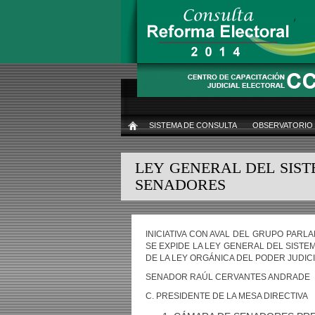
Pasar
al
contenido
principal
SISTEMA DE CONSULTA
OBSERVATORIO
INICIO
LEY GENERAL DEL SIS
SENADORES
INICIATIVA CON AVAL DEL GRUPO PAR
SE EXPIDE LA LEY GENERAL DEL SISTE
DE LA LEY ORGÁNICA DEL PODER JUDIC
SENADOR RAÚL CERVANTES ANDRADE
C. PRESIDENTE DE LA MESA DIRECTIVA