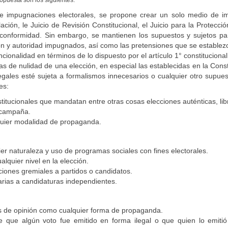
opuesta son los siguientes:
e impugnaciones electorales, se propone crear un solo medio de imp
ación, le Juicio de Revisión Constitucional, el Juicio para la Protecci
nconformidad. Sin embargo, se mantienen los supuestos y sujetos para 
ón y autoridad impugnados, así como las pretensiones que se establez
ionalidad en términos de lo dispuesto por el artículo 1° constitucional
s de nulidad de una elección, en especial las establecidas en la Consti
legales esté sujeta a formalismos innecesarios o cualquier otro supues
es:
stitucionales que mandatan entre otras cosas elecciones auténticas, lib
 campaña.
quier modalidad de propaganda.
uier naturaleza y uso de programas sociales con fines electorales.
lquier nivel en la elección.
ciones gremiales a partidos o candidatos.
arias a candidaturas independientes.
s de opinión como cualquier forma de propaganda.
que algún voto fue emitido en forma ilegal o que quien lo emitió