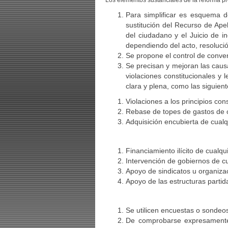
Los elementos sustanciales de la reforma pr
Para simplificar es esquema d
sustitución del Recurso de Apel
del ciudadano y el Juicio de i
dependiendo del acto, resoluci
Se propone el control de convenc
Se precisan y mejoran las causa
violaciones constitucionales y 
clara y plena, como las siguient
Violaciones a los principios con
Rebase de topes de gastos de
Adquisición encubierta de cual
Financiamiento ilícito de cualq
Intervención de gobiernos de cua
Apoyo de sindicatos u organiza
Apoyo de las estructuras partid
Se utilicen encuestas o sondeo
De comprobarse expresamente 