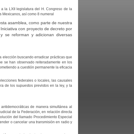
 la LXII legislatura del H. Congreso de la
idos Mexicanos, así como 8 numeral
 esta asamblea, como parte de nuestra
 Iniciativa con proyecto de decreto por
y se reforman y adicionan diversas
na elección buscando erradicar prácticas que
que se han observado reiteradamente en los
sometiendo a cuestión permanente la eficacia
elecciones federales o locales, las causales
a de los supuestos previstos en la ley, y la
s antidemocráticas de manera simultánea al
udicial de la Federación, en relación directa
 resolución del llamado Procedimiento Especial
ender o cancelar una transmisión en radio y