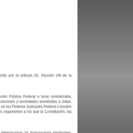
o por el artículo 35, fracción VIII de la
ión Pública Federal o local centralizada,
nizaciones y sociedades asimiladas a éstas,
l, en los Poderes Judiciales Federal o locales
os organismos a los que la Constitución, las
elegacional; VI. Funcionarios electorales: