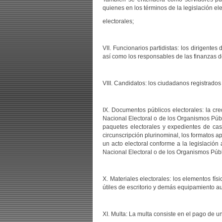
quienes en los términos de la legislación e
electorales;
VII. Funcionarios partidistas: los dirigentes
así como los responsables de las finanzas de 
VIII. Candidatos: los ciudadanos registrado
IX. Documentos públicos electorales: la cred
Nacional Electoral o de los Organismos Públi
paquetes electorales y expedientes de casi
circunscripción plurinominal, los formatos a
un acto electoral conforme a la legislación 
Nacional Electoral o de los Organismos Públ
X. Materiales electorales: los elementos fí
útiles de escritorio y demás equipamiento aut
XI. Multa: La multa consiste en el pago de un