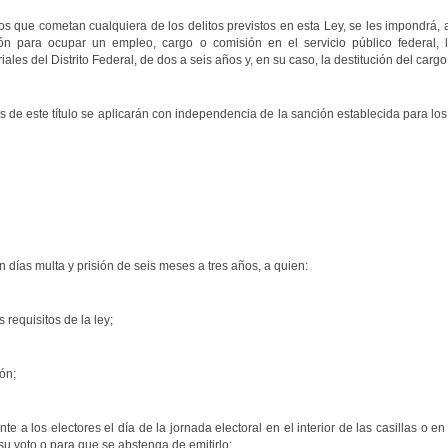
os que cometan cualquiera de los delitos previstos en esta Ley, se les impondrá,
ción para ocupar un empleo, cargo o comisión en el servicio público federal, l
ales del Distrito Federal, de dos a seis años y, en su caso, la destitución del cargo
s de este título se aplicarán con independencia de la sanción establecida para lo
días multa y prisión de seis meses a tres años, a quien:
 requisitos de la ley;
ón;
nte a los electores el día de la jornada electoral en el interior de las casillas o 
e su voto o para que se abstenga de emitirlo;