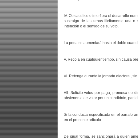
IV. Obstaculice o interfiera el desarrollo no
sustraiga de las urnas ilícitamente una o 
intención o el sentido de su voto.
La pena se aumentará hasta el doble cuando 
V. Recoja en cualquier tiempo, sin causa pre
VI. Retenga durante la jornada electoral, sin
VII. Solicite votos por paga, promesa de di
abstenerse de votar por un candidato, partido
Si la conducta especificada en el párrafo a
en el presente artículo.
De igual forma, se sancionará a quien amen