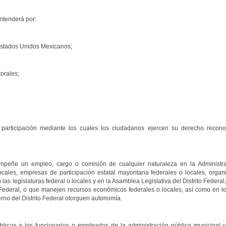
ntenderá por:
s Estados Unidos Mexicanos;
orales;
participación mediante los cuales los ciudadanos ejercen su derecho reconocid
mpeñe un empleo, cargo o comisión de cualquier naturaleza en la Administrac
cales, empresas de participación estatal mayoritaria federales o locales, orga
 las legislaturas federal o locales y en la Asamblea Legislativa del Distrito Federa
o Federal, o que manejen recursos económicos federales o locales, así como en l
erno del Distrito Federal otorguen autonomía.
icos a los funcionarios o empleados de la administración pública municipal y d