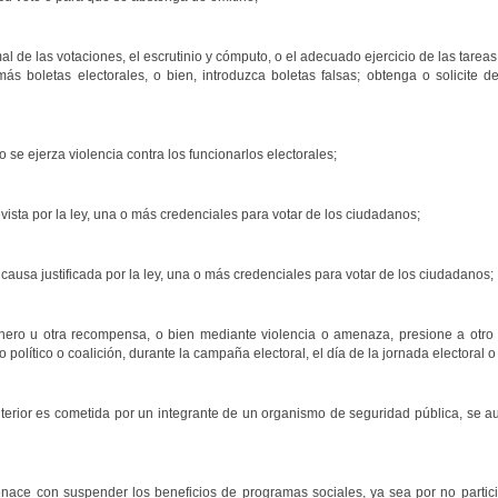
rmal de las votaciones, el escrutinio y cómputo, o el adecuado ejercicio de las tareas
más boletas electorales, o bien, introduzca boletas falsas; obtenga o solicite d
se ejerza violencia contra los funcionarlos electorales;
vista por la ley, una o más credenciales para votar de los ciudadanos;
 causa justificada por la ley, una o más credenciales para votar de los ciudadanos;
nero u otra recompensa, o bien mediante violencia o amenaza, presione a otro a 
 político o coalición, durante la campaña electoral, el día de la jornada electoral o
nterior es cometida por un integrante de un organismo de seguridad pública, se a
ace con suspender los beneficios de programas sociales, ya sea por no participa