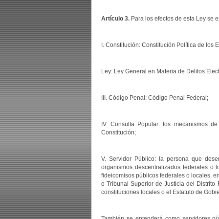
Artículo 3.
Para los efectos de esta Ley se e
I. Constitución: Constitución Política de lo
Ley: Ley General en Materia de Delitos Elect
III. Código Penal: Código Penal Federal;
IV. Consulta Popular: los mecanismos de 
Constitución;
V. Servidor Público: la persona que dese
organismos descentralizados federales o lo
fideicomisos públicos federales o locales, en
o Tribunal Superior de Justicia del Distrit
constituciones locales o el Estatuto de Gobi
También se entenderá como servidores públ