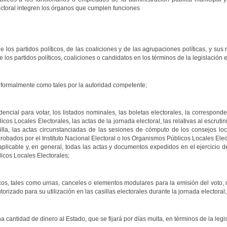
lectoral integren los órganos que cumplen funciones
 de los partidos políticos, de las coaliciones y de las agrupaciones políticas, y su
los partidos políticos, coaliciones o candidatos en los términos de la legislación e
s formalmente como tales por la autoridad competente;
encial para votar, los listados nominales, las boletas electorales, la corresponden
cos Locales Electorales, las actas de la jornada electoral, las relativas al escrut
lla, las actas circunstanciadas de las sesiones de cómputo de los consejos loca
probados por el Instituto Nacional Electoral o los Organismos Públicos Locales El
aplicable y, en general, todas las actas y documentos expedidos en el ejercicio d
icos Locales Electorales;
sicos, tales como urnas, canceles o elementos modulares para la emisión del voto, 
orizado para su utilización en las casillas electorales durante la jornada electoral;
a cantidad de dinero al Estado, que se fijará por días multa, en términos de la legi