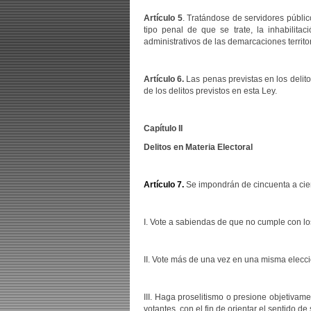
Artículo 5
. Tratándose de servidores públic
tipo penal de que se trate, la inhabilita
administrativos de las demarcaciones territori
Artículo 6.
Las penas previstas en los delito
de los delitos previstos en esta Ley.
Capítulo II
Delitos en Materia Electoral
Artículo 7.
Se impondrán de cincuenta a cien 
I. Vote a sabiendas de que no cumple con los
II. Vote más de una vez en una misma elecci
III. Haga proselitismo o presione objetivame
votantes, con el fin de orientar el sentido d