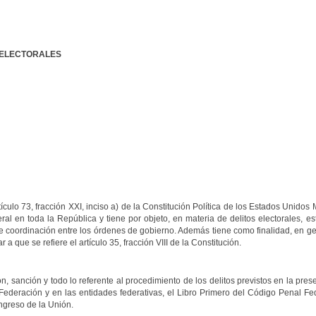
 ELECTORALES
tículo 73, fracción XXI, inciso a) de la Constitución Política de los Estados Unidos
l en toda la República y tiene por objeto, en materia de delitos electorales, est
e coordinación entre los órdenes de gobierno. Además tiene como finalidad, en ge
 a que se refiere el artículo 35, fracción VIII de la Constitución.
n, sanción y todo lo referente al procedimiento de los delitos previstos en la pre
 Federación y en las entidades federativas, el Libro Primero del Código Penal F
ngreso de la Unión.