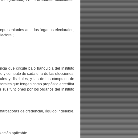
s representantes ante los órganos electorales,
lectoral;
cia que circule bajo franquicia del Instituto
inio y cómputo de cada una de las elecciones,
les y distritales, y las de los cómputos de
ectorales que tengan como propósito acreditar
e sus funciones por los órganos del Instituto
marcadoras de credencial, líquido indeleble,
slación aplicable.