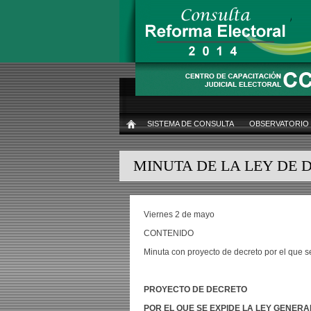
Pasar
al
contenido
principal
SISTEMA DE CONSULTA
OBSERVATORIO
INICIO
MINUTA DE LA LEY DE 
Viernes 2 de mayo
CONTENIDO
Minuta con proyecto de decreto por el que s
PROYECTO DE DECRETO
POR EL QUE SE EXPIDE LA LEY GENERA