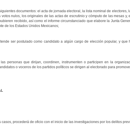
 siguientes documentos: el acta de jornada electoral, la lista nominal de electores, l
 votos nulos, los originales de las actas de escrutinio y cómputo de las mesas y, e
hubieren recibido, así como el informe circunstanciado que elabore la Junta Gener
ente de los Estados Unidos Mexicanos;
retende ser postulado como candidato a algún cargo de elección popular, y que h
as personas que dirijan, coordinen, instrumenten o participen en la organiza
ndidatos o voceros de los partidos políticos se dirigen al electorado para promove
AL
s casos, procederá de oficio con el inicio de las investigaciones por los delitos prev