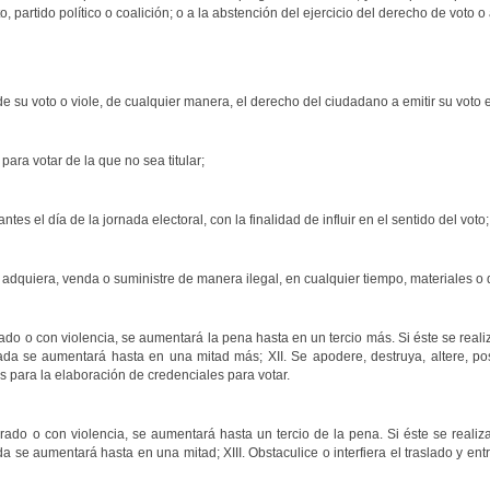
, partido político o coalición; o a la abstención del ejercicio del derecho de voto 
 de su voto o viole, de cualquier manera, el derecho del ciudadano a emitir su voto 
para votar de la que no sea titular;
ntes el día de la jornada electoral, con la finalidad de influir en el sentido del voto;
, adquiera, venda o suministre de manera ilegal, en cualquier tiempo, materiales o
rado o con violencia, se aumentará la pena hasta en un tercio más. Si éste se rea
ada se aumentará hasta en una mitad más; XII. Se apodere, destruya, altere, po
 para la elaboración de credenciales para votar.
rrado o con violencia, se aumentará hasta un tercio de la pena. Si éste se real
da se aumentará hasta en una mitad; XIII. Obstaculice o interfiera el traslado y e