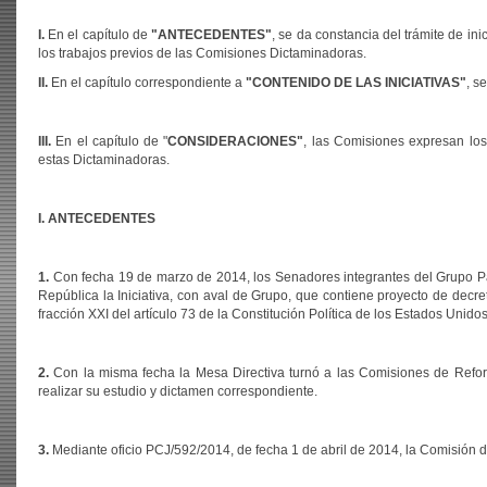
I.
En el capítulo de
"ANTECEDENTES"
, se da constancia del trámite de ini
los trabajos previos de las Comisiones Dictaminadoras.
II.
En el capítulo correspondiente a
"CONTENIDO DE LAS INICIATIVAS"
, s
III.
En el capítulo de "
CONSIDERACIONES"
, las Comisiones expresan los
estas Dictaminadoras.
I. ANTECEDENTES
1.
Con fecha 19 de marzo de 2014, los Senadores integrantes del Grupo Pa
República la Iniciativa, con aval de Grupo, que contiene proyecto de decre
fracción XXI del artículo 73 de la Constitución Política de los Estados Unid
2.
Con la misma fecha la Mesa Directiva turnó a las Comisiones de Reform
realizar su estudio y dictamen correspondiente.
3.
Mediante oficio PCJ/592/2014, de fecha 1 de abril de 2014, la Comisión de 