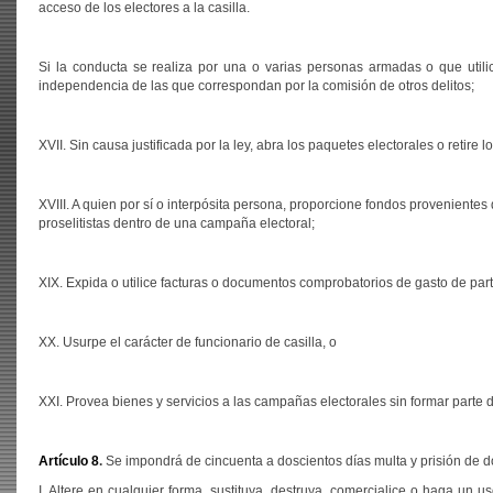
acceso de los electores a la casilla.
Si la conducta se realiza por una o varias personas armadas o que util
independencia de las que correspondan por la comisión de otros delitos;
XVII. Sin causa justificada por la ley, abra los paquetes electorales o retire
XVIII. A quien por sí o interpósita persona, proporcione fondos provenientes 
proselitistas dentro de una campaña electoral;
XIX. Expida o utilice facturas o documentos comprobatorios de gasto de partid
XX. Usurpe el carácter de funcionario de casilla, o
XXI. Provea bienes y servicios a las campañas electorales sin formar parte 
Artículo 8
.
Se impondrá de cincuenta a doscientos días multa y prisión de do
I. Altere en cualquier forma, sustituya, destruya, comercialice o haga un u