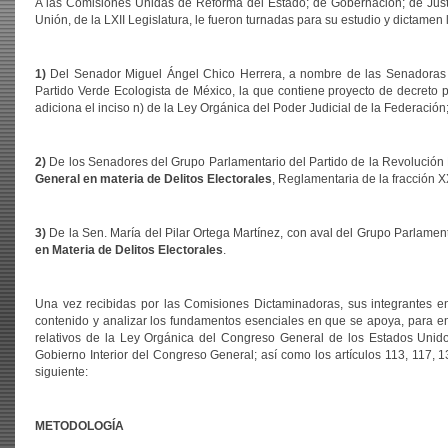
A las Comisiones Unidas de Reforma del Estado; de Gobernación; de Just
Unión, de la LXII Legislatura, le fueron turnadas para su estudio y dictamen l
1)
Del Senador Miguel Ángel Chico Herrera, a nombre de las Senadoras y 
Partido Verde Ecologista de México, la que contiene proyecto de decreto 
adiciona el inciso n) de la Ley Orgánica del Poder Judicial de la Federación
2)
De los Senadores del Grupo Parlamentario del Partido de la Revolución 
General en materia de Delitos Electorales
, Reglamentaria de la fracción X
3)
De la Sen. María del Pilar Ortega Martínez, con aval del Grupo Parlament
en Materia de Delitos Electorales
.
Una vez recibidas por las Comisiones Dictaminadoras, sus integrantes en
contenido y analizar los fundamentos esenciales en que se apoya, para emi
relativos de la Ley Orgánica del Congreso General de los Estados Unidos
Gobierno Interior del Congreso General; así como los artículos 113, 117, 
siguiente:
METODOLOGÍA