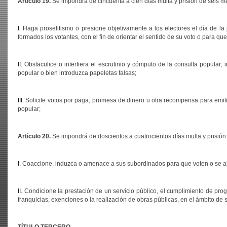
Artículo 19.
Se impondrá de cincuenta a cien días multa y prisión de seis m
I.
Haga proselitismo o presione objetivamente a los electores el día de la j
formados los votantes, con el fin de orientar el sentido de su voto o para qu
II.
Obstaculice o interfiera el escrutinio y cómputo de la consulta popular;
popular o bien introduzca papeletas falsas;
III.
Solicite votos por paga, promesa de dinero u otra recompensa para emitir
popular;
Artículo 20.
Se impondrá de doscientos a cuatrocientos días multa y prisión
I.
Coaccione, induzca o amenace a sus subordinados para que voten o se abs
II
. Condicione la prestación de un servicio público, el cumplimiento de pr
franquicias, exenciones o la realización de obras públicas, en el ámbito de 