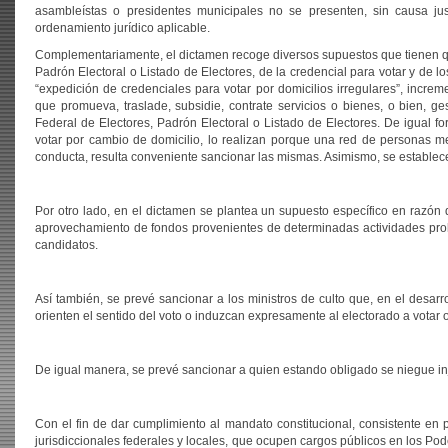
asambleístas o presidentes municipales no se presenten, sin causa ju
ordenamiento jurídico aplicable.
Complementariamente, el dictamen recoge diversos supuestos que tienen que
Padrón Electoral o Listado de Electores, de la credencial para votar y de 
“expedición de credenciales para votar por domicilios irregulares”, incr
que promueva, traslade, subsidie, contrate servicios o bienes, o bien, 
Federal de Electores, Padrón Electoral o Listado de Electores. De igual f
votar por cambio de domicilio, lo realizan porque una red de personas 
conducta, resulta conveniente sancionar las mismas. Asimismo, se establece
Por otro lado, en el dictamen se plantea un supuesto específico en razó
aprovechamiento de fondos provenientes de determinadas actividades prohib
candidatos.
Así también, se prevé sancionar a los ministros de culto que, en el desarro
orienten el sentido del voto o induzcan expresamente al electorado a votar o 
De igual manera, se prevé sancionar a quien estando obligado se niegue inj
Con el fin de dar cumplimiento al mandato constitucional, consistente en p
jurisdiccionales federales y locales, que ocupen cargos públicos en los Pod