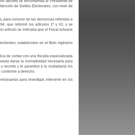
dicho decreto se encomienda al Presidente de
tención de Delitos Electorales, con nivel de
a, para conocer de las denuncias referidas a
994, que reformó los artículos 1º y 43, y se
o artículo se indicaba que el Fiscal actuaría
torales, establecidos en el título vigésimo
ica de contar con una fiscalía especializada
 pueda darse la normatividad necesaria para
y secreto y le garantice a la ciudadanía los
e conforme a derecho.
ecesarias para investigar, intervenir en los