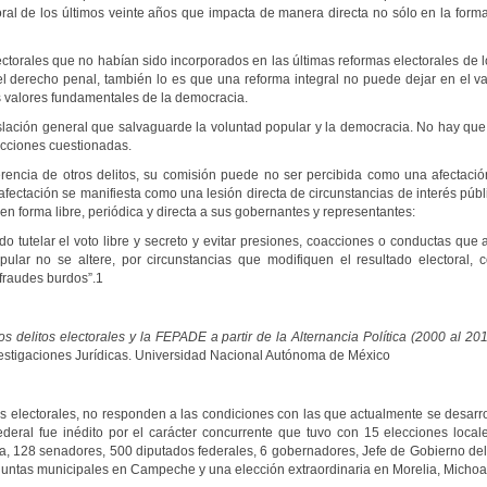
ral de los últimos veinte años que impacta de manera directa no sólo en la forma
electorales que no habían sido incorporados en las últimas reformas electorales de 
 derecho penal, también lo es que una reforma integral no puede dejar en el va
s valores fundamentales de la democracia.
slación general que salvaguarde la voluntad popular y la democracia. No hay qu
lecciones cuestionadas.
ferencia de otros delitos, su comisión puede no ser percibida como una afectación 
ectación se manifiesta como una lesión directa de circunstancias de interés públi
en forma libre, periódica y directa a sus gobernantes y representantes:
do tutelar el voto libre y secreto y evitar presiones, coacciones o conductas que 
ular no se altere, por circunstancias que modifiquen el resultado electoral, 
 fraudes burdos”.1
os delitos electorales y la FEPADE a partir de la Alternancia Política (2000 al 20
nvestigaciones Jurídicas. Universidad Nacional Autónoma de México
os electorales, no responden a las condiciones con las que actualmente se desarro
ederal fue inédito por el carácter concurrente que tuvo con 15 elecciones loca
a, 128 senadores, 500 diputados federales, 6 gobernadores, Jefe de Gobierno del 
 juntas municipales en Campeche y una elección extraordinaria en Morelia, Micho