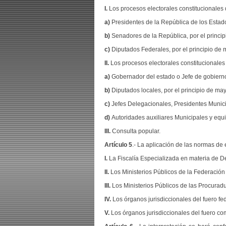
I.
Los procesos electorales constitucionales d
a)
Presidentes de la República de los Esta
b)
Senadores de la República, por el princip
c)
Diputados Federales, por el principio de 
II.
Los procesos electorales constitucionales 
a)
Gobernador del estado o Jefe de gobiern
b)
Diputados locales, por el principio de may
c)
Jefes Delegacionales, Presidentes Municip
d)
Autoridades auxiliares Municipales y equi
III.
Consulta popular.
Artículo 5
.- La aplicación de las normas de
I.
La Fiscalía Especializada en materia de De
II.
Los Ministerios Públicos de la Federación y
III.
Los Ministerios Públicos de las Procuradur
IV.
Los órganos jurisdiccionales del fuero fe
V.
Los órganos jurisdiccionales del fuero c