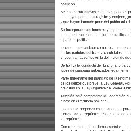
coalición.
Se incorporan nuevas conductas penales para
que hayan perdido su registro y enajene, gr
y que hayan formado parte del patrimonio del
Se incorporan sanciones muy importantes pa
que aporte recursos de procedencia ilícita 
o partidos políticos.
Incorporamos también como documentales públ
de los partidos políticos y candidatos, las
encuentran ausentes en la definición de do
Se tipifica la conducta del funcionario par
topes de campaña autorizados legalmente.
Parte importante del mandato de la reforma 
de los delitos que prevé la Ley General. Po
previstas en la Ley Orgánica del Poder Judic
También será competente la Federación cuan
efecto en el territorio nacional.
Finalmente proponemos un apartado para l
General de la República responsable de la i
la República.
Como antecedente podemos señalar que la 