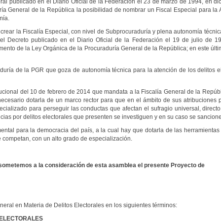
oral publicado en el Diario Oficial de la Federación el 23 de marzo de 1994, en 
a General de la República la posibilidad de nombrar un Fiscal Especial para la A
mía.
 crear la Fiscalía Especial, con nivel de Subprocuraduría y plena autonomía técnic
ó el Decreto publicado en el Diario Oficial de la Federación el 19 de julio de 1
amento de la Ley Orgánica de la Procuraduría General de la República; en este últim
ía de la PGR que goza de autonomía técnica para la atención de los delitos elec
tucional del 10 de febrero de 2014 que mandata a la Fiscalía General de la Repúbl
 necesario dotarla de un marco rector para que en el ámbito de sus atribuciones
ializado para perseguir las conductas que afectan el sufragio universal, directo 
ias por delitos electorales que presenten se investiguen y en su caso se sancion
ental para la democracia del país, a la cual hay que dotarla de las herramientas n
 competan, con un alto grado de especialización.
 sometemos a la consideración de esta asamblea el presente Proyecto de
eral en Materia de Delitos Electorales en los siguientes términos:
 ELECTORALES