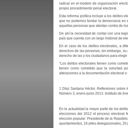
radical en el modelo de organización electo
propio procedimiento penal electoral.
Esta reforma política incluye a los delitos 
que no podemos fundar la democracia en el
aquellas personas que atentan contra de lo
De ahí la necesidad de contar con una legi
país que cuenta con un largo historial de e
En el caso de los delitos electorales, a di
derechos de las personas, sin embargo, su af
derecho de las y los ciudadanos para elegir 
“Los delitos electorales tienen como cometi
tienen como cometido que la voluntad pop
alteraciones a la documentación electoral o
1 Díaz Santana Héctor.
Reflexiones sobre l
Número 3, enero-junio 2013. Instituto de I
En la actualidad la mayor parte de los delit
elecciones del 2012 el proceso electoral f
elección popular: Presidente de la Repúblic
ayuntamientos, 16 jefes delegacionales, 20