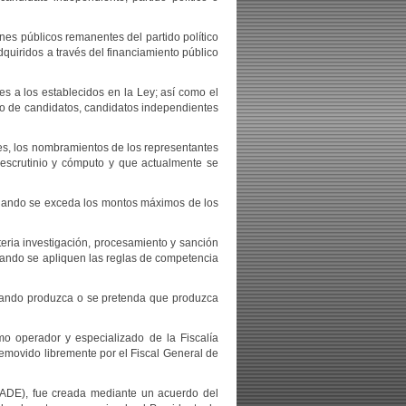
nes públicos remanentes del partido político
quiridos a través del financiamiento público
s a los establecidos en la Ley; así como el
oyo de candidatos, candidatos independientes
les, los nombramientos de los representantes
de escrutinio y cómputo y que actualmente se
e cuando se exceda los montos máximos de los
teria investigación, procesamiento y sanción
cuando se apliquen las reglas de competencia
 cuando produzca o se pretenda que produzca
o operador y especializado de la Fiscalía
removido libremente por el Fiscal General de
PADE), fue creada mediante un acuerdo del