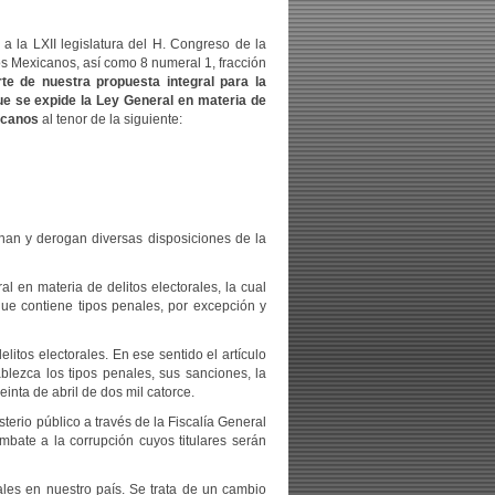
 la LXII legislatura del H. Congreso de la
idos Mexicanos, así como 8 numeral 1, fracción
te de nuestra propuesta integral para la
que se expide la Ley General en materia de
xicanos
al tenor de la siguiente:
onan y derogan diversas disposiciones de la
al en materia de delitos electorales, la cual
que contiene tipos penales, por excepción y
itos electorales. En ese sentido el artículo
lezca los tipos penales, sus sanciones, la
inta de abril de dos mil catorce.
terio público a través de la Fiscalía General
mbate a la corrupción cuyos titulares serán
les en nuestro país. Se trata de un cambio