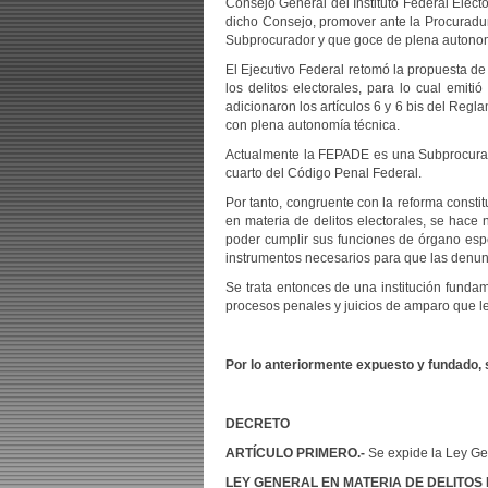
Consejo General del Instituto Federal Elect
dicho Consejo, promover ante la Procuradurí
Subprocurador y que goce de plena autono
El Ejecutivo Federal retomó la propuesta de
los delitos electorales, para lo cual emiti
adicionaron los artículos 6 y 6 bis del Regl
con plena autonomía técnica.
Actualmente la FEPADE es una Subprocuradur
cuarto del Código Penal Federal.
Por tanto, congruente con la reforma consti
en materia de delitos electorales, se hace
poder cumplir sus funciones de órgano espec
instrumentos necesarios para que las denunc
Se trata entonces de una institución fundam
procesos penales y juicios de amparo que le
Por lo anteriormente expuesto y fundado,
DECRETO
ARTÍCULO PRIMERO.-
Se expide la Ley Gen
LEY GENERAL EN MATERIA DE DELITOS