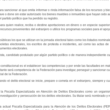
 sancionar al que omita informar o rinda información falsa de los recursos y bie
ave o done sin estar autorizado los bienes muebles o inmuebles que hayan sido ad
 partido político que ha perdido su registro.
ra quien realice, reciba o destine aportaciones en dinero o en especie superiore
o recursos provenientes del extranjero o utilice los programas sociales para el ap
icas los que se utilizan en la jornada electoral tales como los listados nomina
 boletas electorales, los escritos de protesta e incidentes, así como las actas 
cumentos electorales.
tidista, candidato postulado por algún partido político o de manera independient
constitucional es el establecer las competencias y por ende las facultades en ma
r tanto será competencia de la Federación para investigar, perseguir y sancionar 
ial de la Federación.
do el delito electoral se inicie, prepare o cometa en el extranjero, siempre y
a Fiscalía Especializada en Atención de Delitos Electorales como un organism
nvestigación y persecución de los delitos electorales. Su titular será nombrado y 
actual Fiscalía Especializada para la Atención de los Delitos Electorales (FE