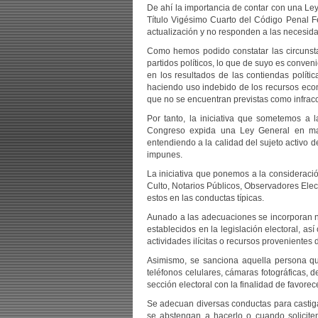
De ahí la importancia de contar con una Ley
Título Vigésimo Cuarto del Código Penal Fe
actualización y no responden a las necesida
Como hemos podido constatar las circunsta
partidos políticos, lo que de suyo es conven
en los resultados de las contiendas polític
haciendo uso indebido de los recursos econ
que no se encuentran previstas como infracc
Por tanto, la iniciativa que sometemos a 
Congreso expida una Ley General en mate
entendiendo a la calidad del sujeto activo d
impunes.
La iniciativa que ponemos a la consideració
Culto, Notarios Públicos, Observadores Elect
estos en las conductas típicas.
Aunado a las adecuaciones se incorporan nu
establecidos en la legislación electoral, as
actividades ilícitas o recursos provenientes 
Asimismo, se sanciona aquella persona que
teléfonos celulares, cámaras fotográficas, 
sección electoral con la finalidad de favorece
Se adecuan diversas conductas para castigar
se abstengan a hacerlo o cuando solicite