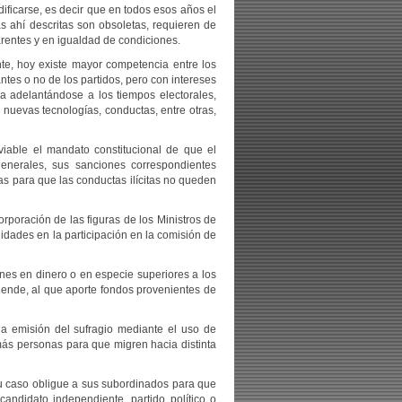
ificarse, es decir que en todos esos años el
s ahí descritas son obsoletas, requieren de
arentes y en igualdad de condiciones.
te, hoy existe mayor competencia entre los
ntes o no de los partidos, pero con intereses
sea adelantándose a los tiempos electorales,
nuevas tecnologías, conductas, entre otras,
viable el mandato constitucional de que el
enerales, sus sanciones correspondientes
vas para que las conductas ilícitas no queden
rporación de las figuras de los Ministros de
lidades en la participación en la comisión de
nes en dinero o en especie superiores a los
or ende, al que aporte fondos provenientes de
la emisión del sufragio mediante el uso de
 más personas para que migren hacia distinta
 su caso obligue a sus subordinados para que
ndidato independiente, partido político o