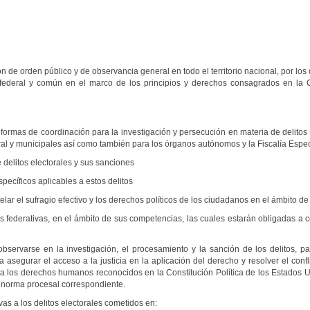
son de orden público y de observancia general en todo el territorio nacional, por lo
s federal y común en el marco de los principios y derechos consagrados en la C
formas de coordinación para la investigación y persecución en materia de delitos 
eral y municipales así como también para los órganos autónomos y la Fiscalía Espec
 delitos electorales y sus sanciones
ecíficos aplicables a estos delitos
lar el sufragio efectivo y los derechos políticos de los ciudadanos en el ámbito d
es federativas, en el ámbito de sus competencias, las cuales estarán obligadas a 
bservarse en la investigación, el procesamiento y la sanción de los delitos, p
 asegurar el acceso a la justicia en la aplicación del derecho y resolver el conf
o a los derechos humanos reconocidos en la Constitución Política de los Estados
a norma procesal correspondiente.
ivas a los delitos electorales cometidos en: