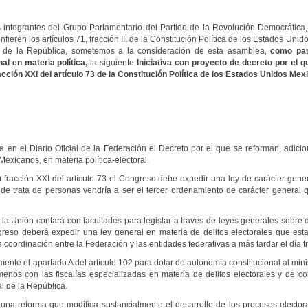
integrantes del Grupo Parlamentario del Partido de la Revolución Democrática, a
nfieren los artículos 71, fracción II, de la Constitución Política de los Estados Un
 de la República, sometemos a la consideración de esta asamblea,
como par
al en materia política,
la siguiente
Iniciativa con proyecto de decreto por el 
racción XXI del artículo 73 de la Constitución Política de los Estados Unidos Me
 en el Diario Oficial de la Federación el Decreto por el que se reforman, adici
Mexicanos, en materia política-electoral.
) fracción XXI del artículo 73 el Congreso debe expedir una ley de carácter gener
 de trata de personas vendría a ser el tercer ordenamiento de carácter general 
 Unión contará con facultades para legislar a través de leyes generales sobre del
reso deberá expedir una ley general en materia de delitos electorales que estab
coordinación entre la Federación y las entidades federativas a más tardar el día tre
nte el apartado A del artículo 102 para dotar de autonomía constitucional al minis
menos con las fiscalías especializadas en materia de delitos electorales y de co
l de la República.
a reforma que modifica sustancialmente el desarrollo de los procesos electora