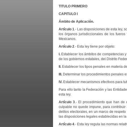
TITULO PRIMERO
CAPITULO I
Ámbito de Aplicación.
Artículo 1
.- Las disposiciones de esta ley, 
los órganos jurisdiccionales de los fuero
Mexicanos.
Artículo 2
.- Esta ley tiene por objeto:
I.
Establecer los ámbitos de competencias y 
de los gobiernos estatales, del Distrito Fed
II.
Establecer los tipos penales en materia de
III.
Determinar los procedimientos penales esp
IV.
Establecer mecanismos efectivos para tute
Para ello tanto la Federación y las Entidad
esta ley.
Artículo 3
.- El procedimiento que han de o
culpable no quede impune, para contribuir a
delitos electorales, en un marco de respet
las disposiciones legales establecidas en l
Artículo 4
.- Esta ley regula las normas relat