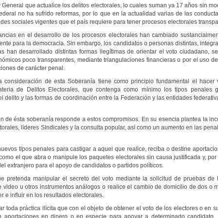
 General que actualice los delitos electorales, lo cuales suman ya 17 años sin mod
deral no ha sufrido reformas, por lo que en la actualidad varias de las conducta
des sociales vigentes que el país requiere para tener procesos electorales transp
ncias en el desarrollo de los procesos electorales han cambiado sustancialmen
iente para la democracia. Sin embargo, los candidatos o personas distintas, integra
as han desarrollado distintas formas ilegítimas de orientar el voto ciudadano, 
ómicos poco transparentes, mediante triangulaciones financieras o por el uso de 
iones de carácter penal.
la consideración de esta Soberanía tiene como principio fundamental el hacer 
ria de Delitos Electorales, que contenga como mínimo los tipos penales g
el delito y las formas de coordinación entre la Federación y las entidades federati
n de ésta soberanía responde a estos compromisos. En su esencia plantea la inco
orales, líderes Sindicales y la consulta popular, así como un aumento en las pena
evos tipos penales para castigar a aquel que realice, reciba o destine aportacio
í como el que abra o manipule los paquetes electorales sin causa justificada y, p
del extranjero para el apoyo de candidatos o partidos políticos.
 pretenda manipular el secreto del voto mediante la solicitud de pruebas de 
de video u otros instrumentos análogos o realice el cambio de domicilio de dos o
r e influir en los resultados electorales.
 toda práctica ilícita que con el objeto de obtener el voto de los electores o en
n aportaciones en dinero o en especie para apoyar a determinado candidato, ca