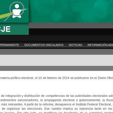
 PERMANENTE
DOCUMENTOS VINCULADOS
NOTICIAS
INFORMACIÓN ADI
ateria político-electoral, el 10 de febrero de 2014 se publicaron en el Diario Ofi
 integración y distribución de competencias de las autoridades electorales admin
edimientos sancionadores, la propaganda electoral y gubernamental, la fiscal
ás relevantes. A partir de la reforma, desaparece el Instituto Federal Electoral, 
de organizar las elecciones. Ese cambio implica su injerencia tanto en los