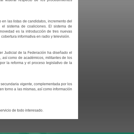
ral federal respecto de los procedimientos
 en las listas de candidatos, incremento del
 el sistema de coaliciones. El sistema de
 novedad es la introducción de tres nuevas
cobertura informativa en radio y televisión.
er Judicial de la Federación ha diseñado el
es, así como de académicos, militantes de los
por la reforma y el proceso legislativo de la
ión secundaria vigente, complementada por los
o en torno a las mismas, así como información
servicio de todo interesado.