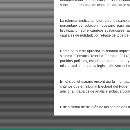
nombramiento de los consejeros electorale
sancionadores, que de ahora en adelante ser
La reforma implica también algunos cambios 
porcentaje de votación necesario para ma
fiscalización sufre cambios sustanciales,
causales de nulidad: por rebase de tope de g
Como se puede apreciar, la reforma implica
sistema “Consulta Reforma Electoral 2014”, c
partidos políticos, estudiosos del derecho y
misma, así como por la legislación secundar
En el sitio, el usuario encontrará la inform
criterios que el Tribunal Electoral del Pode
adicional (trabajos de análisis, notas, artícul
Este sistema de difusión de los contenidos de