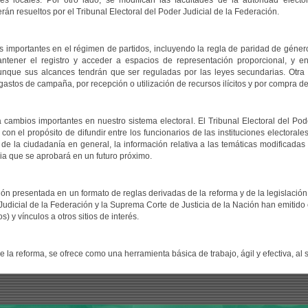
s locales. Por otro lado, se modifican las facultades de la autoridad electo
án resueltos por el Tribunal Electoral del Poder Judicial de la Federación.
importantes en el régimen de partidos, incluyendo la regla de paridad de género
ntener el registro y acceder a espacios de representación proporcional, y en
 aunque sus alcances tendrán que ser reguladas por las leyes secundarias. Otra
astos de campaña, por recepción o utilización de recursos ilícitos y por compra de 
 cambios importantes en nuestro sistema electoral. El Tribunal Electoral del Pod
on el propósito de difundir entre los funcionarios de las instituciones electoral
 de la ciudadanía en general, la información relativa a las temáticas modificadas 
ia que se aprobará en un futuro próximo.
ación presentada en un formato de reglas derivadas de la reforma y de la legislac
r Judicial de la Federación y la Suprema Corte de Justicia de la Nación han emitid
os) y vínculos a otros sitios de interés.
 la reforma, se ofrece como una herramienta básica de trabajo, ágil y efectiva, al 